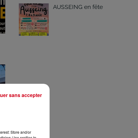
AUSSEING en fête
uer sans accepter
erest: Store and/or
tising; Use profiles to