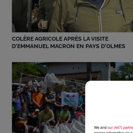
COLÈRE AGRICOLE APRÈS LA VISITE
D’EMMANUEL MACRON EN PAYS D’OLMES
We and
our (447) partn
access information on a 