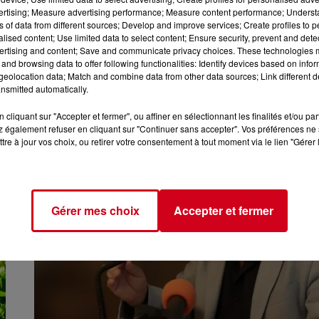
vertising; Measure advertising performance; Measure content performance; Unders
ns of data from different sources; Develop and improve services; Create profiles to 
alised content; Use limited data to select content; Ensure security, prevent and detect
ertising and content; Save and communicate privacy choices. These technologies
and browsing data to offer following functionalities: Identify devices based on infor
WEEK-END « TRAIN À 1 € » : EXTENSION
eolocation data; Match and combine data from other data sources; Link different de
EXCEPTIONNELLE AU VENDREDI 1ER...
nsmitted automatically.
cliquant sur "Accepter et fermer", ou affiner en sélectionnant les finalités et/ou pa
 également refuser en cliquant sur "Continuer sans accepter". Vos préférences ne 
tre à jour vos choix, ou retirer votre consentement à tout moment via le lien "Gérer 
Gérer mes choix
Accepter et fermer