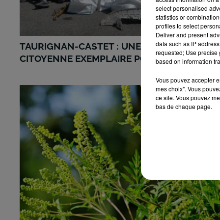
select personalised ad
statistics or combinatio
profiles to select person
Deliver and present adv
data such as IP address 
TAURIGNAN-CASTET : UNE MOBILISATION
requested; Use precise g
CITOYENNE EXEMPLAIRE POUR...
based on information tra
Vous pouvez accepter en 
mes choix". Vous pouvez
ce site. Vous pouvez met
bas de chaque page.