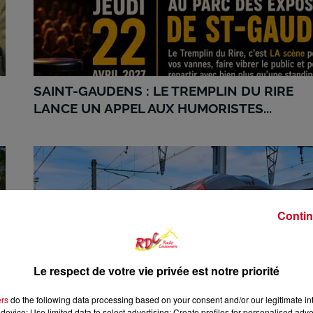
SAINT-GAUDENS : LE TREMPLIN DU RIRE
LANCE UN APPEL AUX HUMORISTES...
Contin
Le respect de votre vie privée est notre priorité
ers
do the following data processing based on your consent and/or our legitimate int
device; Use limited data to select advertising; Create profiles for personalised adver