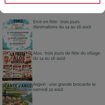
DANS LA RÉGION
Voir plus
Ercé en fête : trois jours
d’animations du 14 au 16 août
Alos : trois jours de fête du village
du 14 au 16 août
Argein : une grande brocante le
samedi 22 août