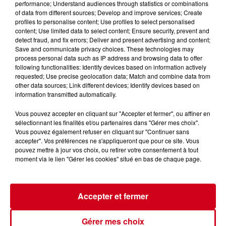
performance; Understand audiences through statistics or combinations
of data from different sources; Develop and improve services; Create
profiles to personalise content; Use profiles to select personalised
5 août 2026
content; Use limited data to select content; Ensure security, prevent and
La Fabio-Casartelli souffle ses 30
detect fraud, and fix errors; Deliver and present advertising and content;
bougies sur les routes du
Save and communicate privacy choices. These technologies may
Couserans
process personal data such as IP address and browsing data to offer
following functionalities: Identify devices based on information actively
requested; Use precise geolocation data; Match and combine data from
other data sources; Link different devices; Identify devices based on
4 août 2026
information transmitted automatically.
Ariège : trois incendies de
montagne toujours mobilisateurs
Vous pouvez accepter en cliquant sur "Accepter et fermer", ou affiner en
sélectionnant les finalités et/ou partenaires dans "Gérer mes choix".
à...
Vous pouvez également refuser en cliquant sur "Continuer sans
accepter". Vos préférences ne s'appliqueront que pour ce site. Vous
pouvez mettre à jour vos choix, ou retirer votre consentement à tout
moment via le lien "Gérer les cookies" situé en bas de chaque page.
3 août 2026
Ariège : vigilance orange pour
orages, de violents phénomènes...
Accepter et fermer
Gérer mes choix