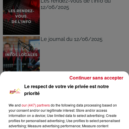
Les rendez-vous de l'info du
12/06/2025
Le journal du 12/06/2025
Continuer sans accepter
Le respect de votre vie privée est notre
À LA UNE
Voir plus
priorité
6 août 2026
We and
our (447) partners
do the following data processing based on
Couserans : Eaux du Couserans
your consent and/or our legitimate interest: Store and/or access
information on a device; Use limited data to select advertising; Create
alerte sur une recrudescence de
profiles for personalised advertising; Use profiles to select personalised
faux...
advertising; Measure advertising performance; Measure content