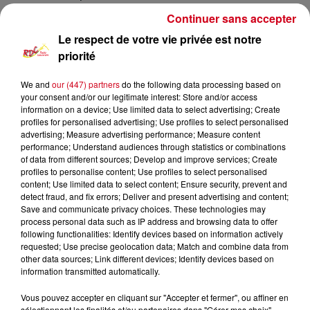
proximité grâce à des professionnels salariés.
Continuer sans accepter
L'ouverture de cette structure répond à une problématique
Le respect de votre vie privée est notre
majeure du territoire : le manque de médecins généralistes et
priorité
les difficultés croissantes rencontrées par les habitants pour
trouver un médecin traitant. L'objectif est également de
We and
our (447) partners
do the following data processing based on
your consent and/or our legitimate interest: Store and/or access
rendre le Comminges plus attractif pour les jeunes praticiens
information on a device; Use limited data to select advertising; Create
en leur proposant un cadre de travail collectif et universitaire.
profiles for personalised advertising; Use profiles to select personalised
advertising; Measure advertising performance; Measure content
performance; Understand audiences through statistics or combinations
of data from different sources; Develop and improve services; Create
profiles to personalise content; Use profiles to select personalised
À LA UNE
content; Use limited data to select content; Ensure security, prevent and
Voir plus
detect fraud, and fix errors; Deliver and present advertising and content;
Save and communicate privacy choices. These technologies may
process personal data such as IP address and browsing data to offer
Couserans : Eaux du Couserans
following functionalities: Identify devices based on information actively
alerte sur une recrudescence de
requested; Use precise geolocation data; Match and combine data from
faux...
other data sources; Link different devices; Identify devices based on
information transmitted automatically.
Vous pouvez accepter en cliquant sur "Accepter et fermer", ou affiner en
sélectionnant les finalités et/ou partenaires dans "Gérer mes choix".