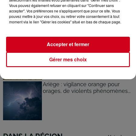
La Fabio-Casartelli souffle ses 30
Vous pouvez également refuser en cliquant sur "Continuer sans
bougies sur les routes du
accepter". Vos préférences ne s'appliqueront que pour ce site. Vous
Couserans
pouvez mettre à jour vos choix, ou retirer votre consentement à tout
moment via le lien "Gérer les cookies" situé en bas de chaque page.
Accepter et fermer
Ariège : trois incendies de
montagne toujours mobilisateurs
à...
Gérer mes choix
Ariège : vigilance orange pour
orages, de violents phénomènes...