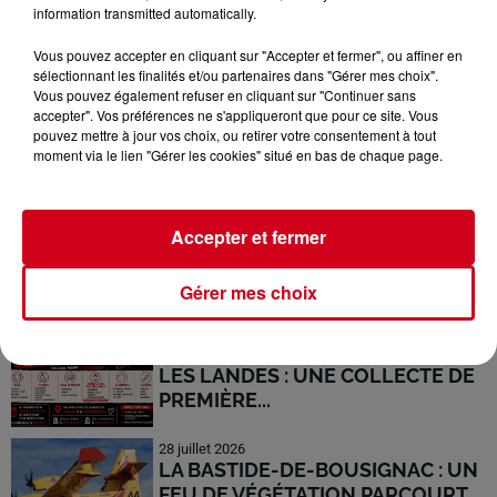
information transmitted automatically.
FÊTE POUR FAIRE REVIVRE LE
COUSERANS...
Vous pouvez accepter en cliquant sur "Accepter et fermer", ou affiner en
sélectionnant les finalités et/ou partenaires dans "Gérer mes choix".
Vous pouvez également refuser en cliquant sur "Continuer sans
1er août 2026
accepter". Vos préférences ne s'appliqueront que pour ce site. Vous
SEIX : UN INCENDIE DE
pouvez mettre à jour vos choix, ou retirer votre consentement à tout
MONTAGNE FIXÉ APRÈS AVOIR
moment via le lien "Gérer les cookies" situé en bas de chaque page.
PARCOURU UNE...
30 juillet 2026
MICHEL FOURNIER EN
Accepter et fermer
COUSERANS POUR PARLER
SANTÉ ET RURALITÉ
Gérer mes choix
29 juillet 2026
INCENDIES EN GIRONDE ET DANS
LES LANDES : UNE COLLECTE DE
PREMIÈRE...
28 juillet 2026
LA BASTIDE-DE-BOUSIGNAC : UN
FEU DE VÉGÉTATION PARCOURT