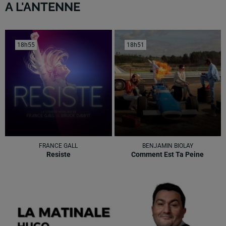
A L'ANTENNE
18h55
18h55
18h51
18h51
FRANCE GALL
BENJAMIN BIOLAY
Resiste
Comment Est Ta Peine