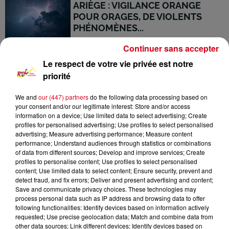
ARIÈGE : VIGILANCE ORANGE
POUR ORAGES, DE VIOLENTS
PHÉNOMÈNES...
Continuer sans accepter
2 août 2026
ARIÈGE : LES INCENDIES DE SEIX
Le respect de votre vie privée est notre
ET D'AUZAT TOUJOURS SOUS
priorité
SURVEILLANCE
We and
our (447) partners
do the following data processing based on
2 août 2026
your consent and/or our legitimate interest: Store and/or access
HAUTE-GARONNE : LES
information on a device; Use limited data to select advertising; Create
profiles for personalised advertising; Use profiles to select personalised
RESTRICTIONS D'EAU
advertising; Measure advertising performance; Measure content
RENFORCÉES À PARTIR DU 1ER
performance; Understand audiences through statistics or combinations
AOÛT
of data from different sources; Develop and improve services; Create
profiles to personalise content; Use profiles to select personalised
2 août 2026
content; Use limited data to select content; Ensure security, prevent and
FIBRE EXCELLENCE : CAROLE
detect fraud, and fix errors; Deliver and present advertising and content;
DELGA DONNE 24 JOURS POUR
Save and communicate privacy choices. These technologies may
SAUVER LES...
process personal data such as IP address and browsing data to offer
following functionalities: Identify devices based on information actively
requested; Use precise geolocation data; Match and combine data from
2 août 2026
other data sources; Link different devices; Identify devices based on
SAINT-GIRONS : TROIS JOURS DE