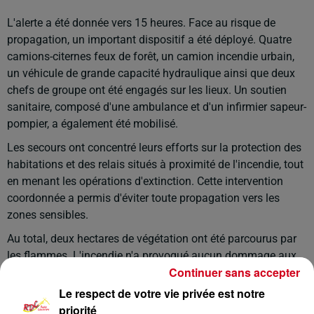
L'alerte a été donnée vers 15 heures. Face au risque de
propagation, un important dispositif a été déployé. Quatre
camions-citernes feux de forêt, un camion incendie urbain,
un véhicule de grande capacité hydraulique ainsi que deux
chefs de groupe ont été engagés sur les lieux. Un soutien
sanitaire, composé d'une ambulance et d'un infirmier sapeur-
pompier, a également été mobilisé.
Les secours ont concentré leurs efforts sur la protection des
habitations et des relais situés à proximité de l'incendie, tout
en menant les opérations d'extinction. Cette intervention
coordonnée a permis d'éviter toute propagation vers les
zones sensibles.
Au total, deux hectares de végétation ont été parcourus par
les flammes. L'incendie n'a provoqué aucun dommage aux
Continuer sans accepter
habitations.
Le respect de votre vie privée est notre
Près de 30 sapeurs-pompiers et sept engins ont participé à
priorité
cette intervention.