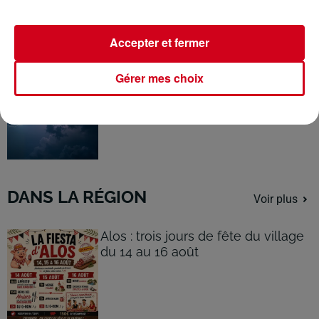
à...
Accepter et fermer
Ariège : vigilance orange pour
Gérer mes choix
orages, de violents phénomènes...
DANS LA RÉGION
Voir plus
Alos : trois jours de fête du village
du 14 au 16 août