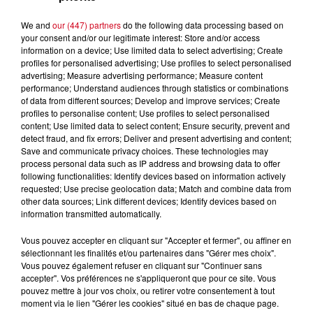
We and
our (447) partners
do the following data processing based on
your consent and/or our legitimate interest: Store and/or access
information on a device; Use limited data to select advertising; Create
profiles for personalised advertising; Use profiles to select personalised
À LA UNE
Voir plus
advertising; Measure advertising performance; Measure content
performance; Understand audiences through statistics or combinations
of data from different sources; Develop and improve services; Create
Couserans : Eaux du Couserans
profiles to personalise content; Use profiles to select personalised
alerte sur une recrudescence de
content; Use limited data to select content; Ensure security, prevent and
faux...
detect fraud, and fix errors; Deliver and present advertising and content;
Save and communicate privacy choices. These technologies may
process personal data such as IP address and browsing data to offer
following functionalities: Identify devices based on information actively
requested; Use precise geolocation data; Match and combine data from
La Fabio-Casartelli souffle ses 30
other data sources; Link different devices; Identify devices based on
information transmitted automatically.
bougies sur les routes du
Couserans
Vous pouvez accepter en cliquant sur "Accepter et fermer", ou affiner en
sélectionnant les finalités et/ou partenaires dans "Gérer mes choix".
Vous pouvez également refuser en cliquant sur "Continuer sans
accepter". Vos préférences ne s'appliqueront que pour ce site. Vous
pouvez mettre à jour vos choix, ou retirer votre consentement à tout
Ariège : trois incendies de
moment via le lien "Gérer les cookies" situé en bas de chaque page.
montagne toujours mobilisateurs