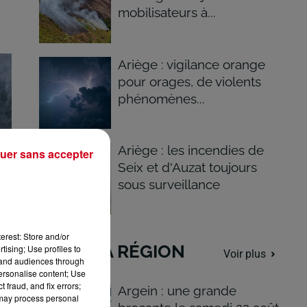
mobilisateurs à...
Ariège : vigilance orange
pour orages, de violents
phénomènes...
Ariège : les incendies de
uer sans accepter
Seix et d'Auzat toujours
sous surveillance
erest: Store and/or
DANS LA RÉGION
tising; Use profiles to
Voir plus
tand audiences through
personalise content; Use
 fraud, and fix errors;
Argein : une grande
 may process personal