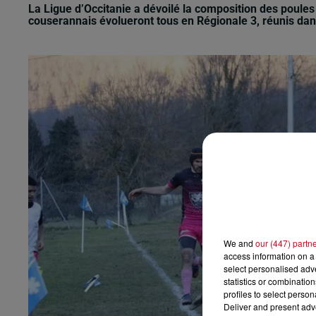
La Ligue d’Occitanie a dévoilé la composition des poules
couserannais évolueront tous en Régionale 3, réunis dan
We and
our (447) partn
access information on a 
select personalised ad
statistics or combinatio
profiles to select person
Deliver and present adv