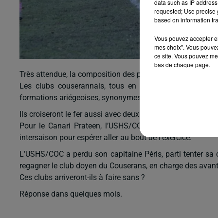
data such as IP address 
requested; Use precise g
based on information tra
Vous pouvez accepter en 
mes choix". Vous pouvez
ce site. Vous pouvez met
bas de chaque page.
Très attendue, la composition des poules de Régionale 2 et
Les clubs couserannais, tous en Régionale 3, se retr
formations ariégeoises, synonymes de gros derbys, de bon
Ils croiseront le fer aussi avec deux clubs du 31 : Laver
Pour le Canari Prateen, l’USHS/COC et l’USCB 117, l’heur
intersaison pour espérer aller au bout de l’exercice.
L’USHS/COC a perdu son capitaine Péris, parti tenter sa
regagner le club doyen du Couserans, en charge des avants
Ces clubs arriveront-ils à faire sans ?
Réponse dans quelques mois.