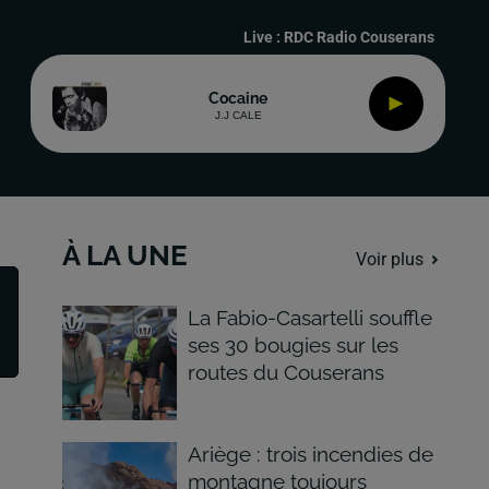
Live :
RDC Radio Couserans
Cocaine
J.J CALE
À LA UNE
Voir plus
La Fabio-Casartelli souffle
ses 30 bougies sur les
routes du Couserans
Ariège : trois incendies de
montagne toujours