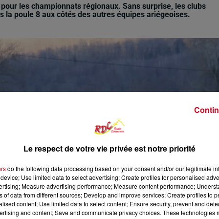
 pour les championnats régionaux. Sans surprise, les clubs
s la poule 8 aux côtés des autres équipes ariégeoises.
Contin
Le respect de votre vie privée est notre priorité
ers
do the following data processing based on your consent and/or our legitimate int
device; Use limited data to select advertising; Create profiles for personalised adver
vertising; Measure advertising performance; Measure content performance; Unders
ns of data from different sources; Develop and improve services; Create profiles to 
alised content; Use limited data to select content; Ensure security, prevent and detect
ertising and content; Save and communicate privacy choices. These technologies