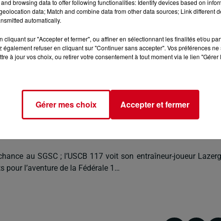
and browsing data to offer following functionalities: Identify devices based on infor
eolocation data; Match and combine data from other data sources; Link different de
nsmitted automatically.
cliquant sur "Accepter et fermer", ou affiner en sélectionnant les finalités et/ou pa
 également refuser en cliquant sur "Continuer sans accepter". Vos préférences ne 
tre à jour vos choix, ou retirer votre consentement à tout moment via le lien "Gérer 
 3 dans la région Occitanie a été publiée ce jour.
ouvent sans surprise dans la poule 8, en compagnie des aut
nes recettes et surtout de courts déplacements.
Gérer mes choix
Accepter et fermer
nose-Lacasse et Carbonne-Longages.
e est à la remobilisation des effectifs, véritable défi à cha
 chance au SGSC ; l’USCB 117 voit son entraîneur-joueur Lazer
 pour l’aventure de la Fédérale 1…