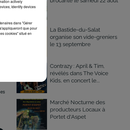
brocante le samedi 22 août
mation actively
vices; Identify devices
rtenaires dans "Gérer
s'appliqueront que pour
La Bastide-du-Salat
les cookies" situé en
organise son vide-greniers
le 13 septembre
res
Contrazy : April & Tim,
révélés dans The Voice
que
Kids, en concert le...
ges
Marché Nocturne des
producteurs Locaux à
Portet d'Aspet