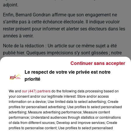
adjoint.
Enfin, Bernard Gondran affirme que son engagement ne
s’arrête pas à cette échéance électorale. Il indique vouloir
rester présent pour informer et alerter ses électeurs dans les
années à venir.
Note de la rédaction : Un article sur ce même sujet a été
publié hier. Quelques imprécisions s’y sont glissées ; notre
équipe de rédaction vous prie de bien vouloir l’en excuser.
Continuer sans accepter
Le respect de votre vie privée est notre
priorité
We and
our (447) partners
do the following data processing based on
your consent and/or our legitimate interest: Store and/or access
information on a device; Use limited data to select advertising; Create
profiles for personalised advertising; Use profiles to select personalised
advertising; Measure advertising performance; Measure content
performance; Understand audiences through statistics or combinations
of data from different sources; Develop and improve services; Create
profiles to personalise content; Use profiles to select personalised