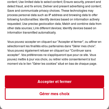
content; Use limited data to select content; Ensure security, prevent and
detect fraud, and fix errors; Deliver and present advertising and content;
Save and communicate privacy choices. These technologies may
process personal data such as IP address and browsing data to offer
following functionalities: Identify devices based on information actively
Communiqué de Bernard Gondran
requested; Use precise geolocation data; Match and combine data from
Crédit :
Bernard Gondran
other data sources; Link different devices; Identify devices based on
information transmitted automatically.
Vous pouvez accepter en cliquant sur "Accepter et fermer", ou affiner en
sélectionnant les finalités et/ou partenaires dans "Gérer mes choix".
À LA UNE
Voir plus
Vous pouvez également refuser en cliquant sur "Continuer sans
accepter". Vos préférences ne s'appliqueront que pour ce site. Vous
pouvez mettre à jour vos choix, ou retirer votre consentement à tout
Couserans : Eaux du Couserans
moment via le lien "Gérer les cookies" situé en bas de chaque page.
alerte sur une recrudescence de
faux...
Accepter et fermer
Gérer mes choix
La Fabio-Casartelli souffle ses 30
bougies sur les routes du
Couserans