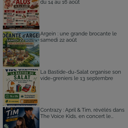
du 14 au 16 août
Argein : une grande brocante le
samedi 22 août
La Bastide-du-Salat organise son
vide-greniers le 13 septembre
Contrazy : April & Tim, révélés dans
The Voice Kids, en concert le...