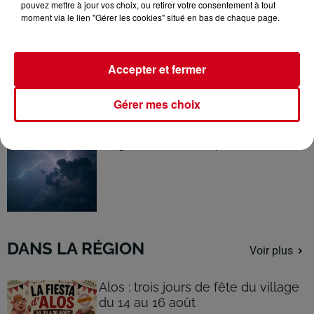
pouvez mettre à jour vos choix, ou retirer votre consentement à tout
moment via le lien "Gérer les cookies" situé en bas de chaque page.
Ariège : trois incendies de
montagne toujours mobilisateurs
à...
Accepter et fermer
Gérer mes choix
Ariège : vigilance orange pour
orages, de violents phénomènes...
DANS LA RÉGION
Voir plus
Alos : trois jours de fête du village
du 14 au 16 août