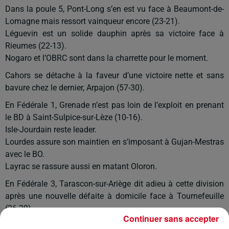
Dans la poule 5, Pont-Long s’en est vu face à Beaumont-de-
Lomagne mais ressort vainqueur encore (23-21).
Léguevin est un solide dauphin après sa victoire face à
Rieumes (22-13).
Nogaro et l’OBRC sont dans la charrette pour le moment.
Cahors se détache à la faveur d’une victoire nette et sans
bavure chez le dernier, Arpajon (57-30).
En Fédérale 1, Grenade n’est pas loin de l’exploit en prenant
le BD à Saint-Sulpice-sur-Lèze (10-16).
Isle-Jourdain reste leader.
Lourdes assure son maintien en s’imposant à Gujan-Mestras
avec le BO.
Layrac se rassure aussi en matant Oloron.
En Fédérale 3, Tarascon-sur-Ariège dit adieu à cette division
après une nouvelle défaite à domicile face à Tournefeuille
(26-29).
Continuer sans accepter
Pour terminer, la Fédérale B du Sporting l’emporte à Balma