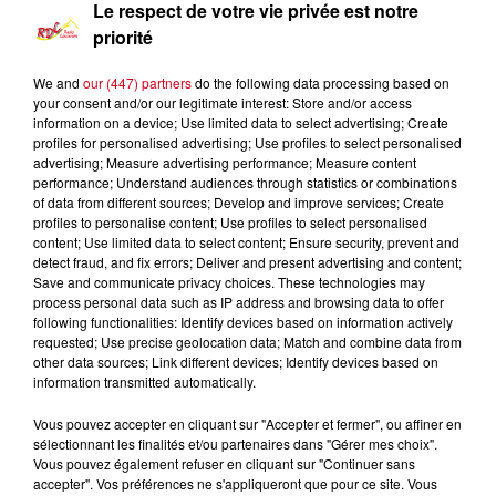
Le respect de votre vie privée est notre
(28-20), mais, comme les grands, laisse filer le BO dans les
priorité
derniers instants.
We and
our (447) partners
do the following data processing based on
THIERRY CARMOUZE
your consent and/or our legitimate interest: Store and/or access
information on a device; Use limited data to select advertising; Create
profiles for personalised advertising; Use profiles to select personalised
advertising; Measure advertising performance; Measure content
performance; Understand audiences through statistics or combinations
À LA UNE
Voir plus
of data from different sources; Develop and improve services; Create
profiles to personalise content; Use profiles to select personalised
content; Use limited data to select content; Ensure security, prevent and
Couserans : Eaux du Couserans
detect fraud, and fix errors; Deliver and present advertising and content;
alerte sur une recrudescence de
Save and communicate privacy choices. These technologies may
process personal data such as IP address and browsing data to offer
faux...
following functionalities: Identify devices based on information actively
requested; Use precise geolocation data; Match and combine data from
other data sources; Link different devices; Identify devices based on
information transmitted automatically.
La Fabio-Casartelli souffle ses 30
Vous pouvez accepter en cliquant sur "Accepter et fermer", ou affiner en
bougies sur les routes du
sélectionnant les finalités et/ou partenaires dans "Gérer mes choix".
Couserans
Vous pouvez également refuser en cliquant sur "Continuer sans
accepter". Vos préférences ne s'appliqueront que pour ce site. Vous