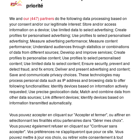
priorité
RDC
infos locales
We and
our (447) partners
do the following data processing based on
RDC RADIO COUSERANS
your consent and/or our legitimate interest: Store and/or access
information on a device; Use limited data to select advertising; Create
la Saint-Jean mettra les mines du Biros à l’honneur
profiles for personalised advertising; Use profiles to select personalised
advertising; Measure advertising performance; Measure content
performance; Understand audiences through statistics or combinations
0:00
4 min 34 sec
of data from different sources; Develop and improve services; Create
profiles to personalise content; Use profiles to select personalised
content; Use limited data to select content; Ensure security, prevent and
detect fraud, and fix errors; Deliver and present advertising and content;
Save and communicate privacy choices. These technologies may
15 juin 2026
process personal data such as IP address and browsing data to offer
following functionalities: Identify devices based on information actively
LE JOURNAL DU 15/06/2026 - LA SAINT-JEAN
requested; Use precise geolocation data; Match and combine data from
METTRA LES MINES DU BIROS À L’HONNEUR
other data sources; Link different devices; Identify devices based on
information transmitted automatically.
Réalisées et présentées par Jean-Louis PEGUILLAN.
Vous pouvez accepter en cliquant sur "Accepter et fermer", ou affiner en
sélectionnant les finalités et/ou partenaires dans "Gérer mes choix".
la Saint-Jean mettra les mines du Biros à l’honneur
Vous pouvez également refuser en cliquant sur "Continuer sans
accepter". Vos préférences ne s'appliqueront que pour ce site. Vous
pouvez mettre à jour vos choix, ou retirer votre consentement à tout