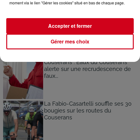
moment via le lien "Gérer les cookies" situé en bas de chaque page.
Accepter et fermer
Gérer mes choix
À LA UNE
Voir plus
Couserans : Eaux du Couserans
alerte sur une recrudescence de
faux...
La Fabio-Casartelli souffle ses 30
bougies sur les routes du
Couserans