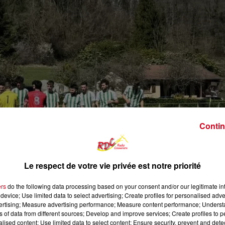
Contin
Le respect de votre vie privée est notre priorité
ers
do the following data processing based on your consent and/or our legitimate int
device; Use limited data to select advertising; Create profiles for personalised adver
vertising; Measure advertising performance; Measure content performance; Unders
ns of data from different sources; Develop and improve services; Create profiles to 
alised content; Use limited data to select content; Ensure security, prevent and detect