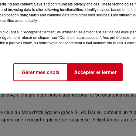
ertising and content; Save and communicate privacy choices. These technologies
and browsing data to offer following functionalities: Identify devices based on infor
escurois ont pu retrouver leur public et leurs terrains. Les d
eolocation data; Match and combine data from other data sources; Link different de
e trois petits points au classement. Les locaux ont offert une t
nsmitted automatically.
t. Le Fossat, qui reste sur une belle dynamique, veut la conserv
cliquant sur "Accepter et fermer", ou affiner en sélectionnant les finalités et/ou pa
 également refuser en cliquant sur "Continuer sans accepter". Vos préférences ne 
e rideau, recevait la formation du Vernet. Malgré une domination
tre à jour vos choix, ou retirer votre consentement à tout moment via le lien "Gérer 
 sourire aux locaux : un poteau, un manque de réalisme devant
ipes se répondant but pour but. Malheureusement, les Lescur
Gérer mes choix
Accepter et fermer
 0. Dominer n'est pas gagner.
s-d'Azil. Malgré deux buts d'avance pour le Séronais, les visite
e club du Mas-d'Azil égalise grâce à Léo Darieu, auteur d'un trip
 après une rencontre pleine de suspense. Félicitations aux d