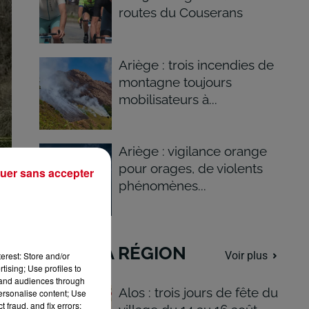
routes du Couserans
Ariège : trois incendies de
montagne toujours
mobilisateurs à...
Ariège : vigilance orange
pour orages, de violents
uer sans accepter
phénomènes...
DANS LA RÉGION
Voir plus
erest: Store and/or
tising; Use profiles to
tand audiences through
Alos : trois jours de fête du
personalise content; Use
 fraud, and fix errors;