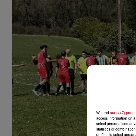
We and
our (447) partn
access information on a 
select personalised ad
statistics or combinatio
profiles to select person