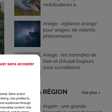
mobilisateurs à...
Ariège : vigilance orange
pour orages, de violents
phénomènes...
Ariège : les incendies de
Seix et d'Auzat toujours
uer sans accepter
sous surveillance
DANS LA RÉGION
Voir plus
erest: Store and/or
tising; Use profiles to
tand audiences through
Argein : une grande
personalise content; Use
 fraud, and fix errors;