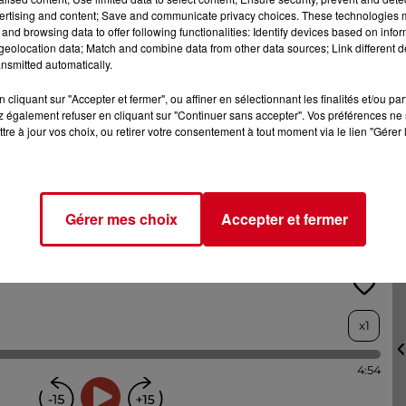
ertising and content; Save and communicate privacy choices. These technologies
and browsing data to offer following functionalities: Identify devices based on infor
eolocation data; Match and combine data from other data sources; Link different de
nsmitted automatically.
 l'authenticité. Ils sont 2 garçons, 2 filles qui, à un tournant
r à produire des glaces affiliés à un grand groupe, soit garder l
cliquant sur "Accepter et fermer", ou affiner en sélectionnant les finalités et/ou pa
urs locaux et des produits nobles.
 également refuser en cliquant sur "Continuer sans accepter". Vos préférences ne 
tre à jour vos choix, ou retirer votre consentement à tout moment via le lien "Gérer 
ec une équipe jeune et dynamique qui n'a pas eu peur d'affron
, même s'ils sont conscients que le chemin sera encore semé
Gérer mes choix
Accepter et fermer
l Cazenave.