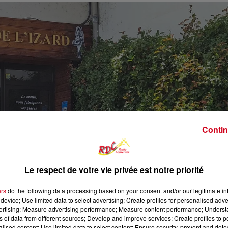
Contin
Le respect de votre vie privée est notre priorité
ers
do the following data processing based on your consent and/or our legitimate int
device; Use limited data to select advertising; Create profiles for personalised adver
vertising; Measure advertising performance; Measure content performance; Unders
ns of data from different sources; Develop and improve services; Create profiles to 
alised content; Use limited data to select content; Ensure security, prevent and detect