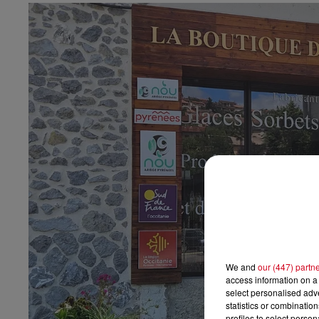
We and
our (447) partn
access information on a 
select personalised ad
statistics or combinatio
profiles to select person