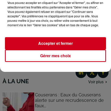
LE JOURNAL DU 05/03/2026 - ÉLECTIONS
Vous pouvez accepter en cliquant sur "Accepter et fermer", ou affiner en
MUNICIPALES : BERNARD GONDRAN FACE À
sélectionnant les finalités et/ou partenaires dans "Gérer mes choix".
QUATRE LISTES DE GAUCHE
Vous pouvez également refuser en cliquant sur "Continuer sans
accepter". Vos préférences ne s'appliqueront que pour ce site. Vous
pouvez mettre à jour vos choix, ou retirer votre consentement à tout
moment via le lien "Gérer les cookies" situé en bas de chaque page.
Élections municipales : Bernard Gondran face à quatre listes
de gauche
Accepter et fermer
Gérer mes choix
À LA UNE
Voir plus
Couserans : Eaux du Couserans
alerte sur une recrudescence de
faux...