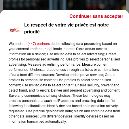
Continuer sans accepter
Le respect de votre vie privée est notre
priorité
We and
our (447) partners
do the following data processing based on
your consent and/or our legitimate interest: Store and/or access
information on a device; Use limited data to select advertising; Create
RDC
infos locales
profiles for personalised advertising; Use profiles to select personalised
advertising; Measure advertising performance; Measure content
performance; Understand audiences through statistics or combinations
RDC RADIO COUSERANS
of data from different sources; Develop and improve services; Create
profiles to personalise content; Use profiles to select personalised
Les Infos Locales
content; Use limited data to select content; Ensure security, prevent and
detect fraud, and fix errors; Deliver and present advertising and content;
Save and communicate privacy choices. These technologies may
0:00
4 min
process personal data such as IP address and browsing data to offer
following functionalities: Identify devices based on information actively
requested; Use precise geolocation data; Match and combine data from
other data sources; Link different devices; Identify devices based on
5 mars 2026
information transmitted automatically.