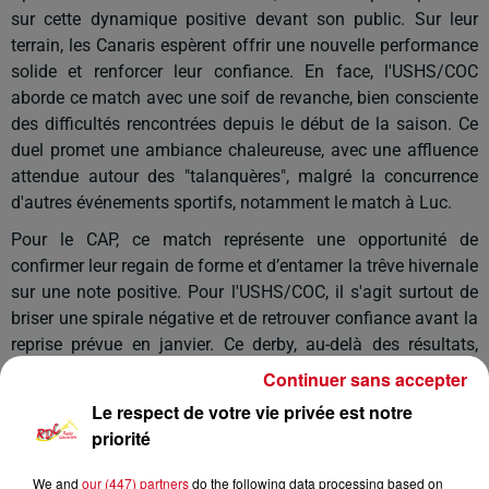
sur cette dynamique positive devant son public. Sur leur
terrain, les Canaris espèrent offrir une nouvelle performance
solide et renforcer leur confiance. En face, l'USHS/COC
aborde ce match avec une soif de revanche, bien consciente
des difficultés rencontrées depuis le début de la saison. Ce
duel promet une ambiance chaleureuse, avec une affluence
attendue autour des "talanquères", malgré la concurrence
d'autres événements sportifs, notamment le match à Luc.
Pour le CAP, ce match représente une opportunité de
confirmer leur regain de forme et d’entamer la trêve hivernale
sur une note positive. Pour l'USHS/COC, il s'agit surtout de
briser une spirale négative et de retrouver confiance avant la
reprise prévue en janvier. Ce derby, au-delà des résultats,
reste un moment fort de la saison où l'esprit sportif et la
Continuer sans accepter
convivialité sont au cœur des préoccupations.
Le respect de votre vie privée est notre
priorité
We and
our (447) partners
do the following data processing based on