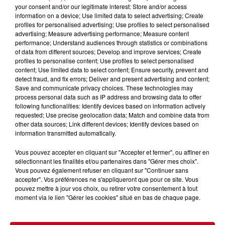
À LA UNE
your consent and/or our legitimate interest: Store and/or access
Voir plus
information on a device; Use limited data to select advertising; Create
profiles for personalised advertising; Use profiles to select personalised
advertising; Measure advertising performance; Measure content
Couserans : Eaux du Couserans
performance; Understand audiences through statistics or combinations
alerte sur une recrudescence de
of data from different sources; Develop and improve services; Create
faux...
profiles to personalise content; Use profiles to select personalised
content; Use limited data to select content; Ensure security, prevent and
detect fraud, and fix errors; Deliver and present advertising and content;
Save and communicate privacy choices. These technologies may
process personal data such as IP address and browsing data to offer
La Fabio-Casartelli souffle ses 30
following functionalities: Identify devices based on information actively
bougies sur les routes du
requested; Use precise geolocation data; Match and combine data from
other data sources; Link different devices; Identify devices based on
Couserans
information transmitted automatically.
Vous pouvez accepter en cliquant sur "Accepter et fermer", ou affiner en
sélectionnant les finalités et/ou partenaires dans "Gérer mes choix".
Ariège : trois incendies de
Vous pouvez également refuser en cliquant sur "Continuer sans
accepter". Vos préférences ne s'appliqueront que pour ce site. Vous
montagne toujours mobilisateurs
pouvez mettre à jour vos choix, ou retirer votre consentement à tout
à...
moment via le lien "Gérer les cookies" situé en bas de chaque page.