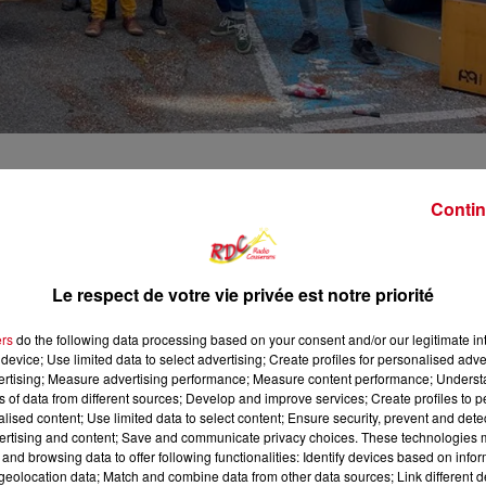
Contin
nt scolaire de Massat, où les parents d’élèves s’opposent à
. Cette décision, fondée sur des prévisions d’effectifs à la bais
e d’élèves identique à celui de l’année précédente.
Le respect de votre vie privée est notre priorité
s sur les conditions d’apprentissage, en particulier pour les élè
ès une première mobilisation à la rentrée, les parents ont obt
ers
do the following data processing based on your consent and/or our legitimate int
device; Use limited data to select advertising; Create profiles for personalised adver
ent seulement deux jours par semaine. Une solution qu’ils jug
vertising; Measure advertising performance; Measure content performance; Unders
ns of data from different sources; Develop and improve services; Create profiles to 
alised content; Use limited data to select content; Ensure security, prevent and detect
ction académique, les familles poursuivent leur mobilisation a
ertising and content; Save and communicate privacy choices. These technologies
es conditions d’enseignement jugées plus adaptées aux besoins 
and browsing data to offer following functionalities: Identify devices based on infor
eolocation data; Match and combine data from other data sources; Link different de