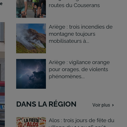
ue
routes du Couserans
Ariège : trois incendies de
montagne toujours
mobilisateurs à...
Ariège : vigilance orange
pour orages, de violents
phénomènes...
DANS LA RÉGION
Voir plus
Alos : trois jours de fête du