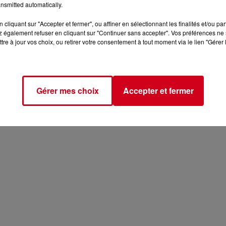
nsmitted automatically.
cliquant sur "Accepter et fermer", ou affiner en sélectionnant les finalités et/ou pa
RDC
infos locales
 également refuser en cliquant sur "Continuer sans accepter". Vos préférences ne 
tre à jour vos choix, ou retirer votre consentement à tout moment via le lien "Gérer 
RDC RADIO COUSERANS
Les Infos Locales
Gérer mes choix
Accepter et fermer