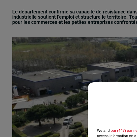
Le département confirme sa capacité de résistance dans
industrielle soutient l’emploi et structure le territoire. 
pour les commerces et les petites entreprises confronté
We and
our (447) partn
access information on a 