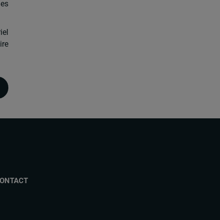
des
iel
ire
ONTACT