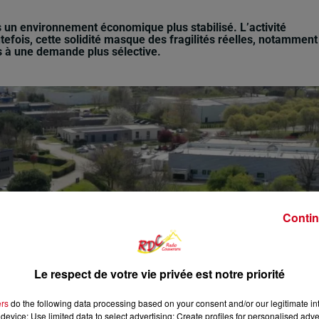
 un environnement économique plus stabilisé. L’activité
Toutefois, cette solidité masque des fragilités réelles, notamment
s à une demande plus sélective.
Contin
Le respect de votre vie privée est notre priorité
ers
do the following data processing based on your consent and/or our legitimate int
device; Use limited data to select advertising; Create profiles for personalised adver