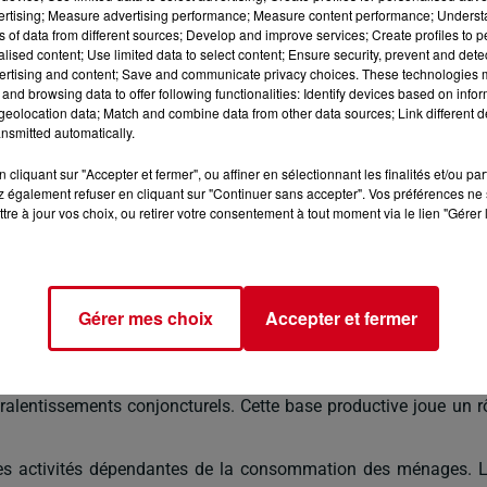
vertising; Measure advertising performance; Measure content performance; Unders
ns of data from different sources; Develop and improve services; Create profiles to 
alised content; Use limited data to select content; Ensure security, prevent and detect
ertising and content; Save and communicate privacy choices. These technologies
and browsing data to offer following functionalities: Identify devices based on infor
eolocation data; Match and combine data from other data sources; Link different de
nsmitted automatically.
cliquant sur "Accepter et fermer", ou affiner en sélectionnant les finalités et/ou pa
stantes
 également refuser en cliquant sur "Continuer sans accepter". Vos préférences ne 
tre à jour vos choix, ou retirer votre consentement à tout moment via le lien "Gérer 
érée et une inflation désormais contenue, l’économie ariégeo
res années. Cette stabilisation offre davantage de visibilité 
Gérer mes choix
Accepter et fermer
pansion franche. Les décisions d’investissement restent mesur
territoire. Son intégration dans des filières régionales dynamiq
s ralentissements conjoncturels. Cette base productive joue un r
r les activités dépendantes de la consommation des ménages. 