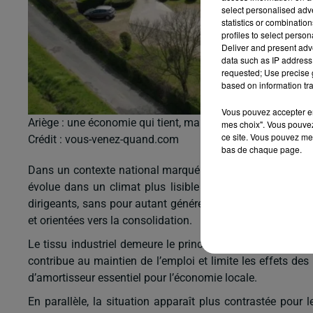
select personalised ad
statistics or combinatio
profiles to select person
Deliver and present adv
data such as IP address 
requested; Use precise g
based on information tra
Vous pouvez accepter en 
Ariège : une économie qui tient, malgré des tensions persi
mes choix". Vous pouvez
ce site. Vous pouvez met
Crédit :
vous-venez-quand.com
bas de chaque page.
Dans un contexte national marqué par une croissance mod
évolue dans un climat plus lisible qu’au cours des derniè
dirigeants, sans pour autant générer une dynamique d’ex
et orientées vers la consolidation.
Le tissu industriel demeure le principal point d’appui du 
contribue au maintien de l’emploi et limite les effets de
d’amortisseur essentiel pour l’économie locale.
En parallèle, la situation apparaît plus contrastée pou