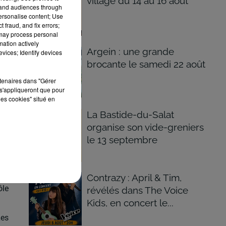
village du 14 au 16 août
tand audiences through
personalise content; Use
 fraud, and fix errors;
 may process personal
mation actively
Argein : une grande
vices; Identify devices
brocante le samedi 22 août
rtenaires dans "Gérer
s'appliqueront que pour
les cookies" situé en
La Bastide-du-Salat
ise
organise son vide-greniers
aux
le 13 septembre
ées
ues
Contrazy : April & Tim,
ôle
révélés dans The Voice
Kids, en concert le...
Les