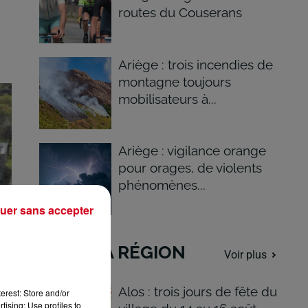
routes du Couserans
Ariège : trois incendies de
montagne toujours
mobilisateurs à...
Ariège : vigilance orange
pour orages, de violents
phénomènes...
uer sans accepter
DANS LA RÉGION
Voir plus
Alos : trois jours de fête du
erest: Store and/or
tising; Use profiles to