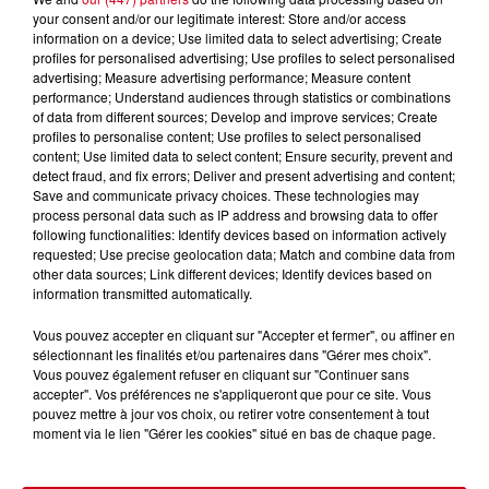
your consent and/or our legitimate interest: Store and/or access
À LA UNE
Voir plus
information on a device; Use limited data to select advertising; Create
profiles for personalised advertising; Use profiles to select personalised
advertising; Measure advertising performance; Measure content
Couserans : Eaux du Couserans
performance; Understand audiences through statistics or combinations
alerte sur une recrudescence de
of data from different sources; Develop and improve services; Create
faux...
profiles to personalise content; Use profiles to select personalised
content; Use limited data to select content; Ensure security, prevent and
detect fraud, and fix errors; Deliver and present advertising and content;
Save and communicate privacy choices. These technologies may
process personal data such as IP address and browsing data to offer
La Fabio-Casartelli souffle ses 30
following functionalities: Identify devices based on information actively
requested; Use precise geolocation data; Match and combine data from
bougies sur les routes du
other data sources; Link different devices; Identify devices based on
Couserans
information transmitted automatically.
Vous pouvez accepter en cliquant sur "Accepter et fermer", ou affiner en
sélectionnant les finalités et/ou partenaires dans "Gérer mes choix".
Vous pouvez également refuser en cliquant sur "Continuer sans
Ariège : trois incendies de
accepter". Vos préférences ne s'appliqueront que pour ce site. Vous
montagne toujours mobilisateurs
pouvez mettre à jour vos choix, ou retirer votre consentement à tout
à...
moment via le lien "Gérer les cookies" situé en bas de chaque page.