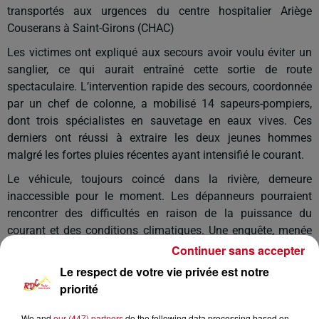
transportés aux urgences du centre hospitalier Ariège
Couserans à Saint-Girons (CHAC)
Les victimes ont expliqué aux secours avoir voulu éviter un
sanglier, ce qui aurait entraîné cette sortie de route
spectaculaire. L’intervention rapide des secours, coordonnée
par un chef de colonne, a mobilisé 14 sapeurs-pompiers,
dont trois spécialistes en sauvetage en eaux vives. Ces
derniers ont réussi à extraire les deux jeunes hommes
malgré les fortes pluies récentes ayant intensifié le courant.
Le véhicule, toujours coincé dans la rivière, demeure
inaccessible pour le moment. Les dépanneurs pourraient
rencontrer des difficultés en raison de la puissance du
courant et des conditions climatiques. Une enquête, menée
par la gendarmerie, est en cours pour éclaircir les
Continuer sans accepter
circonstances précises de l’accident.
Le respect de votre vie privée est notre
priorité
We and
our (447) partners
do the following data processing based on