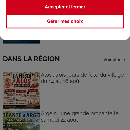
Accepter et fermer
Ariège : vigilance orange pour
orages, de violents phénomènes...
Gérer mes choix
DANS LA RÉGION
Voir plus
Alos : trois jours de fête du village
du 14 au 16 août
Argein : une grande brocante le
samedi 22 août