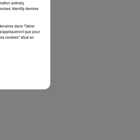
mation actively
le,
vices; Identify devices
.
rtenaires dans "Gérer
s'appliqueront que pour
les cookies" situé en