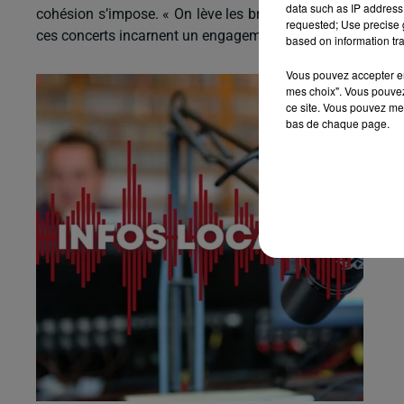
data such as IP address 
cohésion s’impose. « On lève les bras et la magie opère »
requested; Use precise g
ces concerts incarnent un engagement collectif et solidair
based on information tra
Vous pouvez accepter en 
mes choix". Vous pouvez
ce site. Vous pouvez met
bas de chaque page.