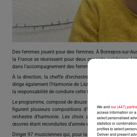
Des femmes jouent pour des femmes. À
Bonrepos-sur-Au
la France se réunissent pour deux concerts solidaires. L’
dans l’accompagnement des femmes touchées par le cance
À la direction, la cheffe d’orchestre cousranaise
Ferné E
dirige également l’Harmonie de
Lézat-sur-Lèze
. Sollicitée
la responsabilité de conduire cette formation d’envergure.
Le programme, composé de douze œuvres, met à l’honneur 
We and
our (447) partn
figurent plusieurs compositions d’
Ennio Morricone
, ains
access information on a 
orchestre d’harmonie. Les choix artistiques ont été effe
select personalised ad
statistics or combinatio
œuvres étant reconduites d’année en année.
profiles to select person
Deliver and present adv
Diriger 97 musiciennes qui, pour la plupart, ne se connais