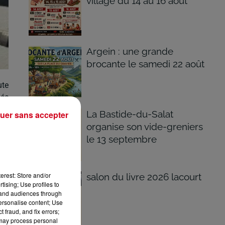
village du 14 au 16 août
Argein : une grande
brocante le samedi 22 août
ute
gée
La Bastide-du-Salat
uer sans accepter
organise son vide-greniers
lle
le 13 septembre
ion
ées
erest: Store and/or
salon du livre 2026 lacourt
and
tising; Use profiles to
nes
tand audiences through
personalise content; Use
 fraud, and fix errors;
 may process personal
 la