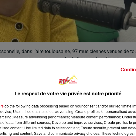
ssonnelle
, dans l’aire toulousaine, 97 musiciennes venues de to
événement est organisé au profit de l’association Rubie’s, enga
r, avec le soutien du
Lions Club de Toulouse
.
Contin
skche
, actuellement en poste à l’école de musique du Fossat. E
 par l’ambassadrice régionale du projet, elle accepte sans hésitat
Le respect de votre vie privée est notre priorité
principalement la musique de film. Parmi les pièces interprét
ers
do the following data processing based on your consent and/or our legitimate int
i que des extraits du
Le Fantôme de l'Opéra
, adaptés pour gr
device; Use limited data to select advertising; Create profiles for personalised adver
ctués conjointement par la direction et l’organisation, certai
vertising; Measure advertising performance; Measure content performance; Unders
ns of data from different sources; Develop and improve services; Create profiles to 
alised content; Use limited data to select content; Ensure security, prevent and detect
ertising and content; Save and communicate privacy choices. These technologies
sent pas constitue un défi. Pourtant, dès les premières mesures,