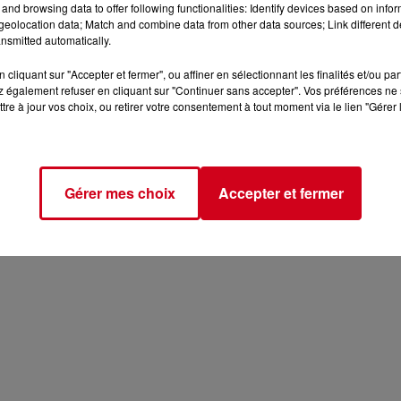
and browsing data to offer following functionalities: Identify devices based on infor
, confie la cheffe d’orchestre. Au-delà de la performance musica
eolocation data; Match and combine data from other data sources; Link different de
e, où la rigueur artistique sert une cause profondément humaine
nsmitted automatically.
cliquant sur "Accepter et fermer", ou affiner en sélectionnant les finalités et/ou pa
 également refuser en cliquant sur "Continuer sans accepter". Vos préférences ne 
RDC
infos locales
tre à jour vos choix, ou retirer votre consentement à tout moment via le lien "Gérer 
RDC RADIO COUSERANS
Les Infos Locales
Gérer mes choix
Accepter et fermer