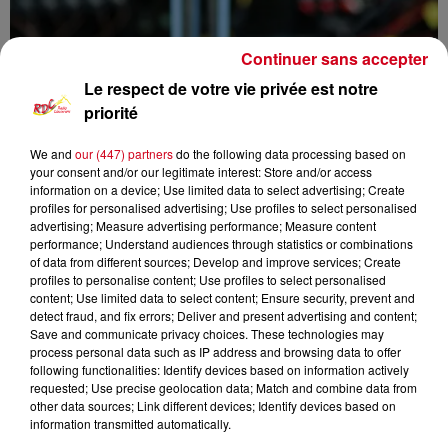
Continuer sans accepter
Le respect de votre vie privée est notre
priorité
We and
our (447) partners
do the following data processing based on
your consent and/or our legitimate interest: Store and/or access
RDC
infos locales
information on a device; Use limited data to select advertising; Create
profiles for personalised advertising; Use profiles to select personalised
advertising; Measure advertising performance; Measure content
RDC RADIO COUSERANS
performance; Understand audiences through statistics or combinations
Un nouveau portique pour les jardins partagés de
of data from different sources; Develop and improve services; Create
profiles to personalise content; Use profiles to select personalised
Saint-Girons
content; Use limited data to select content; Ensure security, prevent and
detect fraud, and fix errors; Deliver and present advertising and content;
Save and communicate privacy choices. These technologies may
0:00
5 min 16 sec
process personal data such as IP address and browsing data to offer
following functionalities: Identify devices based on information actively
requested; Use precise geolocation data; Match and combine data from
other data sources; Link different devices; Identify devices based on
26 mai 2026
information transmitted automatically.