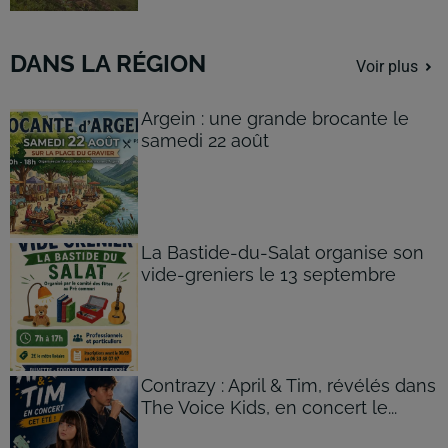
DANS LA RÉGION
Voir plus
Argein : une grande brocante le
samedi 22 août
La Bastide-du-Salat organise son
vide-greniers le 13 septembre
Contrazy : April & Tim, révélés dans
The Voice Kids, en concert le...