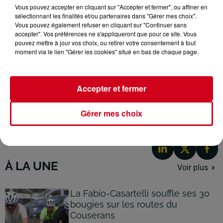
LE JOURNAL DU 26/05/2026 : UN NOUVEAU
Vous pouvez accepter en cliquant sur "Accepter et fermer", ou affiner en
PORTIQUE POUR LES JARDINS PARTAGÉS DE
sélectionnant les finalités et/ou partenaires dans "Gérer mes choix".
Vous pouvez également refuser en cliquant sur "Continuer sans
SAINT-GIRONS
accepter". Vos préférences ne s'appliqueront que pour ce site. Vous
pouvez mettre à jour vos choix, ou retirer votre consentement à tout
moment via le lien "Gérer les cookies" situé en bas de chaque page.
Un nouveau portique pour les jardins partagés de Saint-
Girons
Accepter et fermer
Gérer mes choix
À LA UNE
Voir plus
La Fabio-Casartelli souffle ses 30
bougies sur les routes du
Couserans