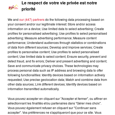
Le respect de votre vie privée est notre
priorité
We and
our (447) partners
do the following data processing based on
your consent and/or our legitimate interest: Store and/or access
information on a device; Use limited data to select advertising; Create
profiles for personalised advertising; Use profiles to select personalised
advertising; Measure advertising performance; Measure content
performance; Understand audiences through statistics or combinations
of data from different sources; Develop and improve services; Create
profiles to personalise content; Use profiles to select personalised
Retro Accordeon
content; Use limited data to select content; Ensure security, prevent and
detect fraud, and fix errors; Deliver and present advertising and content;
Save and communicate privacy choices. These technologies may
0:00
1 h 16 min
process personal data such as IP address and browsing data to offer
following functionalities: Identify devices based on information actively
requested; Use precise geolocation data; Match and combine data from
other data sources; Link different devices; Identify devices based on
information transmitted automatically.
28 avril 2024 - 1 h 16 min
Vous pouvez accepter en cliquant sur "Accepter et fermer", ou affiner en
RETRO ACCORDÉON DU 28/04/2024
sélectionnant les finalités et/ou partenaires dans "Gérer mes choix".
Vous pouvez également refuser en cliquant sur "Continuer sans
accepter". Vos préférences ne s'appliqueront que pour ce site. Vous