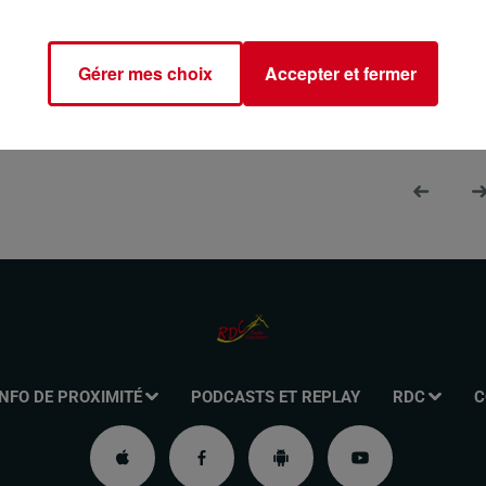
 Huton le dimanche de 8h00 à 10h00 sur RDC Radio Couserans.
Gérer mes choix
Accepter et fermer
INFO DE PROXIMITÉ
PODCASTS ET REPLAY
RDC
C