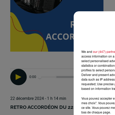
We and
our (447) partn
access information on a 
select personalised ad
statistics or combinatio
profiles to select person
Deliver and present adv
0:00
data such as IP address 
requested; Use precise g
based on information tra
Vous pouvez accepter en 
22 décembre 2024 - 1 h 14 min
mes choix". Vous pouvez
RETRO ACCORDÉON DU 22/12/2024
ce site. Vous pouvez met
bas de chaque page.