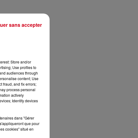
uer sans accepter
erest: Store and/or
tising; Use profiles to
tand audiences through
personalise content; Use
 fraud, and fix errors;
 may process personal
min
mation actively
vices; Identify devices
rtenaires dans "Gérer
s'appliqueront que pour
les cookies" situé en