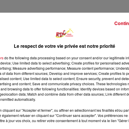
Contin
Le respect de votre vie privée est notre priorité
ers
do the following data processing based on your consent and/or our legitimate int
device; Use limited data to select advertising; Create profiles for personalised adver
vertising; Measure advertising performance; Measure content performance; Unders
ns of data from different sources; Develop and improve services; Create profiles to 
alised content; Use limited data to select content; Ensure security, prevent and detect
ertising and content; Save and communicate privacy choices. These technologies
1 h 14 
and browsing data to offer following functionalities: Identify devices based on infor
eolocation data; Match and combine data from other data sources; Link different de
nsmitted automatically.
cliquant sur "Accepter et fermer", ou affiner en sélectionnant les finalités et/ou pa
 également refuser en cliquant sur "Continuer sans accepter". Vos préférences ne 
tre à jour vos choix, ou retirer votre consentement à tout moment via le lien "Gérer 