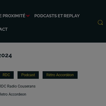
E PROXIMITÉ
PODCASTS ET REPLAY
ACT
2024
RDC
Podcast
Rétro Accordéon
RDC Radio Couserans
Retro Accordeon