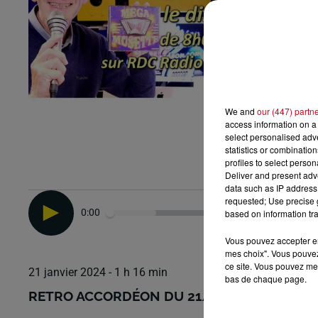
We and
our (447) partn
access information on a 
select personalised ad
statistics or combinatio
profiles to select person
Deliver and present adv
data such as IP address 
requested; Use precise g
0:00
based on information tra
Vous pouvez accepter en 
mes choix". Vous pouvez
ce site. Vous pouvez met
21 janvier 2024 - 1 h 16 min
bas de chaque page.
RETRO ACCORDÉON DU 21/01/2024