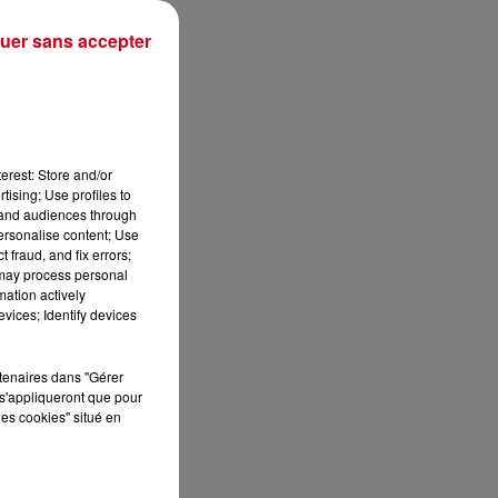
uer sans accepter
erest: Store and/or
tising; Use profiles to
tand audiences through
personalise content; Use
 fraud, and fix errors;
 may process personal
mation actively
vices; Identify devices
min
rtenaires dans "Gérer
s'appliqueront que pour
les cookies" situé en