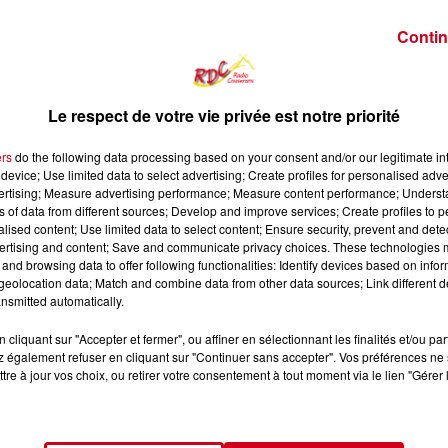
Contin
Le respect de votre vie privée est notre priorité
ers
do the following data processing based on your consent and/or our legitimate int
device; Use limited data to select advertising; Create profiles for personalised adver
vertising; Measure advertising performance; Measure content performance; Unders
ns of data from different sources; Develop and improve services; Create profiles to 
alised content; Use limited data to select content; Ensure security, prevent and detect
ertising and content; Save and communicate privacy choices. These technologies
and browsing data to offer following functionalities: Identify devices based on infor
eolocation data; Match and combine data from other data sources; Link different de
1 h 16 
nsmitted automatically.
cliquant sur "Accepter et fermer", ou affiner en sélectionnant les finalités et/ou pa
 également refuser en cliquant sur "Continuer sans accepter". Vos préférences ne 
tre à jour vos choix, ou retirer votre consentement à tout moment via le lien "Gérer 