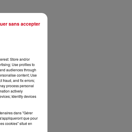
uer sans accepter
erest: Store and/or
tising; Use profiles to
tand audiences through
personalise content; Use
 fraud, and fix errors;
 may process personal
min
mation actively
vices; Identify devices
rtenaires dans "Gérer
s'appliqueront que pour
les cookies" situé en