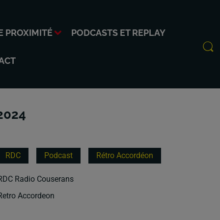
E PROXIMITÉ
PODCASTS ET REPLAY
ACT
2024
RDC
Podcast
Rétro Accordéon
RDC Radio Couserans
Retro Accordeon