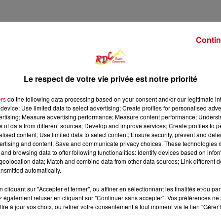
Contin
Le respect de votre vie privée est notre priorité
ers
do the following data processing based on your consent and/or our legitimate int
device; Use limited data to select advertising; Create profiles for personalised adver
vertising; Measure advertising performance; Measure content performance; Unders
ns of data from different sources; Develop and improve services; Create profiles to 
alised content; Use limited data to select content; Ensure security, prevent and detect
ertising and content; Save and communicate privacy choices. These technologies
1 h 4 
and browsing data to offer following functionalities: Identify devices based on infor
eolocation data; Match and combine data from other data sources; Link different de
nsmitted automatically.
cliquant sur "Accepter et fermer", ou affiner en sélectionnant les finalités et/ou pa
 également refuser en cliquant sur "Continuer sans accepter". Vos préférences ne 
tre à jour vos choix, ou retirer votre consentement à tout moment via le lien "Gérer 