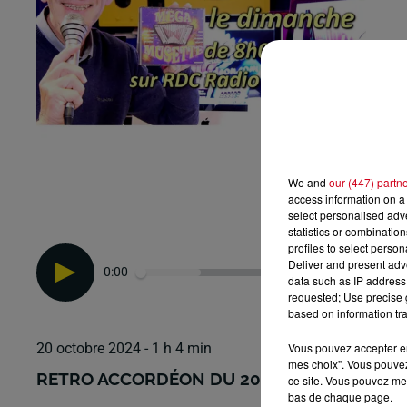
We and
our (447) partn
access information on a 
select personalised ad
statistics or combinatio
profiles to select person
Deliver and present adv
0:00
data such as IP address 
requested; Use precise g
based on information tra
Vous pouvez accepter en 
20 octobre 2024 - 1 h 4 min
mes choix". Vous pouvez
RETRO ACCORDÉON DU 20/10/2024
ce site. Vous pouvez met
bas de chaque page.