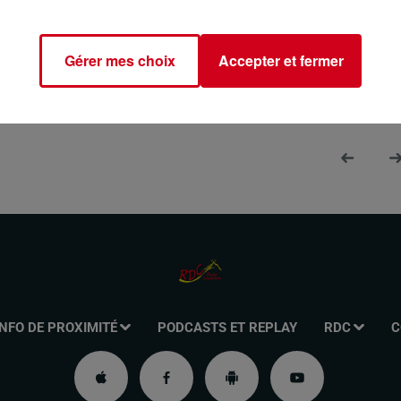
 Huton le dimanche de 8h00 à 10h00 sur RDC Radio Couserans.
Gérer mes choix
Accepter et fermer
INFO DE PROXIMITÉ
PODCASTS ET REPLAY
RDC
C