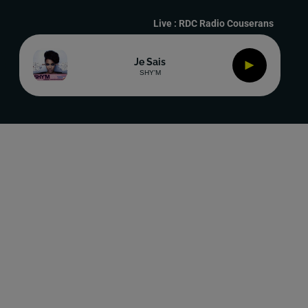
Live :
RDC Radio Couserans
Je Sais
SHY'M