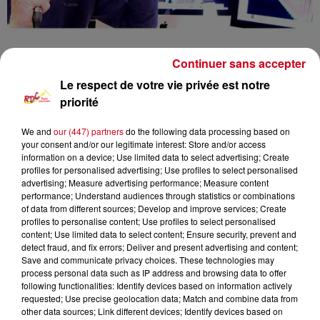
Continuer sans accepter
Le respect de votre vie privée est notre
priorité
We and
our (447) partners
do the following data processing based on
your consent and/or our legitimate interest: Store and/or access
RDC
Podcast
Rétro Accordéon
information on a device; Use limited data to select advertising; Create
profiles for personalised advertising; Use profiles to select personalised
advertising; Measure advertising performance; Measure content
RDC Radio Couserans
performance; Understand audiences through statistics or combinations
of data from different sources; Develop and improve services; Create
Retro Accordeon
profiles to personalise content; Use profiles to select personalised
content; Use limited data to select content; Ensure security, prevent and
detect fraud, and fix errors; Deliver and present advertising and content;
0:00
1 h 11 min
Save and communicate privacy choices. These technologies may
process personal data such as IP address and browsing data to offer
following functionalities: Identify devices based on information actively
requested; Use precise geolocation data; Match and combine data from
18 août 2024 - 1 h 11 min
other data sources; Link different devices; Identify devices based on