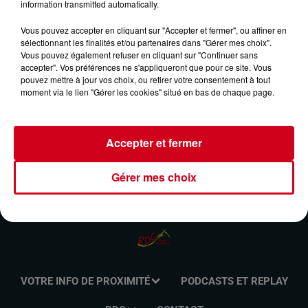
information transmitted automatically.
RETRO ACCORDÉON DU 18/08/2024
Vous pouvez accepter en cliquant sur "Accepter et fermer", ou affiner en
sélectionnant les finalités et/ou partenaires dans "Gérer mes choix".
Vous pouvez également refuser en cliquant sur "Continuer sans
Retrouvez l'émission Rétro Accordéon animée par Benoit
accepter". Vos préférences ne s'appliqueront que pour ce site. Vous
Huton le dimanche de 8h00 à 10h00 sur RDC Radio
pouvez mettre à jour vos choix, ou retirer votre consentement à tout
Couserans.
moment via le lien "Gérer les cookies" situé en bas de chaque page.
Accepter et fermer
Gérer mes choix
VOTRE INFO DE PROXIMITÉ
PODCASTS ET REPLAY