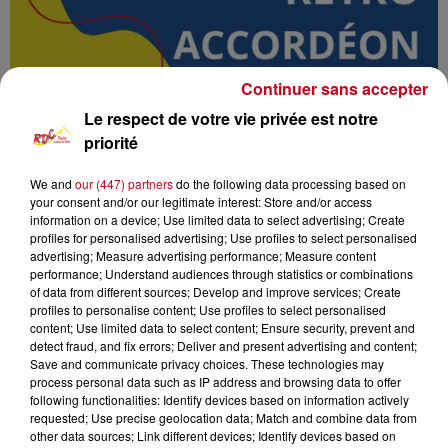
Continuer sans accepter
Le respect de votre vie privée est notre
priorité
We and
our (447) partners
do the following data processing based on
your consent and/or our legitimate interest: Store and/or access
RDC
Podcast
Rétro Accordéon
information on a device; Use limited data to select advertising; Create
profiles for personalised advertising; Use profiles to select personalised
advertising; Measure advertising performance; Measure content
RDC Radio Couserans
performance; Understand audiences through statistics or combinations
of data from different sources; Develop and improve services; Create
Retro Accordeon
profiles to personalise content; Use profiles to select personalised
content; Use limited data to select content; Ensure security, prevent and
detect fraud, and fix errors; Deliver and present advertising and content;
0:00
1 h 11 min
Save and communicate privacy choices. These technologies may
process personal data such as IP address and browsing data to offer
following functionalities: Identify devices based on information actively
requested; Use precise geolocation data; Match and combine data from
16 février 2025 - 1 h 11 min
other data sources; Link different devices; Identify devices based on