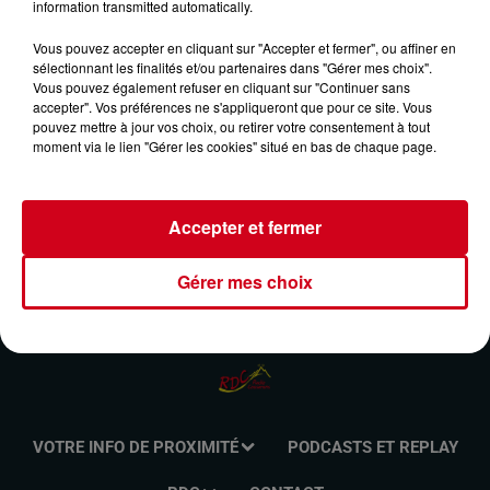
information transmitted automatically.
RETRO ACCORDÉON DU 16/02/2025
Vous pouvez accepter en cliquant sur "Accepter et fermer", ou affiner en
sélectionnant les finalités et/ou partenaires dans "Gérer mes choix".
Vous pouvez également refuser en cliquant sur "Continuer sans
Retrouvez l'émission Rétro Accordéon animée par Benoit
accepter". Vos préférences ne s'appliqueront que pour ce site. Vous
Huton le dimanche de 8h00 à 10h00 sur RDC Radio
pouvez mettre à jour vos choix, ou retirer votre consentement à tout
Couserans.
moment via le lien "Gérer les cookies" situé en bas de chaque page.
Accepter et fermer
Gérer mes choix
VOTRE INFO DE PROXIMITÉ
PODCASTS ET REPLAY