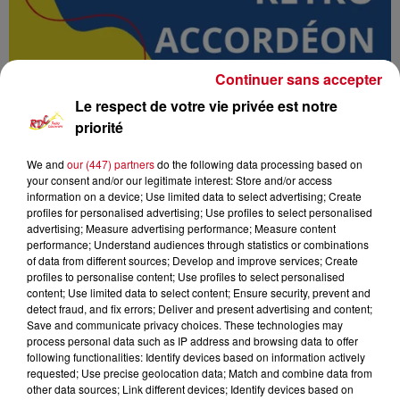
Continuer sans accepter
Le respect de votre vie privée est notre
priorité
We and
our (447) partners
do the following data processing based on
your consent and/or our legitimate interest: Store and/or access
RDC
Podcast
Rétro Accordéon
information on a device; Use limited data to select advertising; Create
profiles for personalised advertising; Use profiles to select personalised
advertising; Measure advertising performance; Measure content
RDC Radio Couserans
performance; Understand audiences through statistics or combinations
of data from different sources; Develop and improve services; Create
Retro Accordeon
profiles to personalise content; Use profiles to select personalised
content; Use limited data to select content; Ensure security, prevent and
detect fraud, and fix errors; Deliver and present advertising and content;
0:00
1 h 5 min
Save and communicate privacy choices. These technologies may
process personal data such as IP address and browsing data to offer
following functionalities: Identify devices based on information actively
requested; Use precise geolocation data; Match and combine data from
15 décembre 2024 - 1 h 5 min
other data sources; Link different devices; Identify devices based on