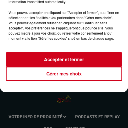
information transmitted automatically.
RETRO ACCORDÉON DU 15/12/2024
Vous pouvez accepter en cliquant sur "Accepter et fermer", ou affiner en
sélectionnant les finalités et/ou partenaires dans "Gérer mes choix".
Vous pouvez également refuser en cliquant sur "Continuer sans
Retrouvez l'émission Rétro Accordéon animée par Benoit
accepter". Vos préférences ne s'appliqueront que pour ce site. Vous
Huton le dimanche de 8h00 à 10h00 sur RDC Radio
pouvez mettre à jour vos choix, ou retirer votre consentement à tout
Couserans.
moment via le lien "Gérer les cookies" situé en bas de chaque page.
Accepter et fermer
Gérer mes choix
VOTRE INFO DE PROXIMITÉ
PODCASTS ET REPLAY