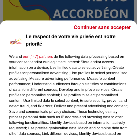
Continuer sans accepter
Le respect de votre vie privée est notre
priorité
We and
our (447) partners
do the following data processing based on
your consent and/or our legitimate interest: Store and/or access
RDC
Podcast
Rétro Accordéon
information on a device; Use limited data to select advertising; Create
profiles for personalised advertising; Use profiles to select personalised
advertising; Measure advertising performance; Measure content
RDC Radio Couserans
performance; Understand audiences through statistics or combinations
of data from different sources; Develop and improve services; Create
Retro Accordeon
profiles to personalise content; Use profiles to select personalised
content; Use limited data to select content; Ensure security, prevent and
detect fraud, and fix errors; Deliver and present advertising and content;
0:00
1 h 17 min
Save and communicate privacy choices. These technologies may
process personal data such as IP address and browsing data to offer
following functionalities: Identify devices based on information actively
requested; Use precise geolocation data; Match and combine data from
5 janvier 2025 - 1 h 17 min
other data sources; Link different devices; Identify devices based on