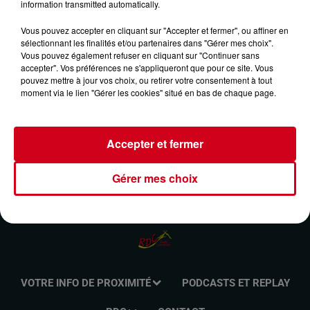
information transmitted automatically.
RETRO ACCORDÉON DU 05/01/2025
Vous pouvez accepter en cliquant sur "Accepter et fermer", ou affiner en
sélectionnant les finalités et/ou partenaires dans "Gérer mes choix".
Vous pouvez également refuser en cliquant sur "Continuer sans
Retrouvez l'émission Rétro Accordéon animée par Benoit
accepter". Vos préférences ne s'appliqueront que pour ce site. Vous
Huton le dimanche de 8h00 à 10h00 sur RDC Radio
pouvez mettre à jour vos choix, ou retirer votre consentement à tout
Couserans.
moment via le lien "Gérer les cookies" situé en bas de chaque page.
Accepter et fermer
Gérer mes choix
VOTRE INFO DE PROXIMITÉ
PODCASTS ET REPLAY