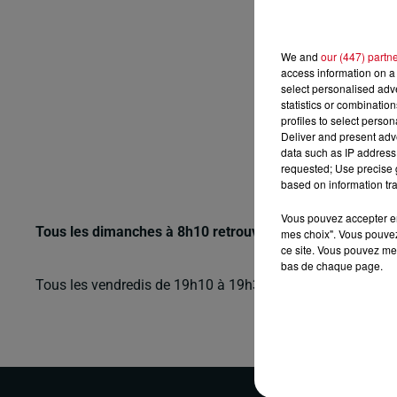
We and
our (447) partn
access information on a 
select personalised ad
statistics or combinatio
profiles to select person
Deliver and present adv
data such as IP address 
requested; Use precise g
based on information tra
Vous pouvez accepter en 
Tous les dimanches à 8h10 retrouvez les mémoires du 
mes choix". Vous pouvez
ce site. Vous pouvez met
bas de chaque page.
Tous les vendredis de 19h10 à 19h35, et les dimanches d