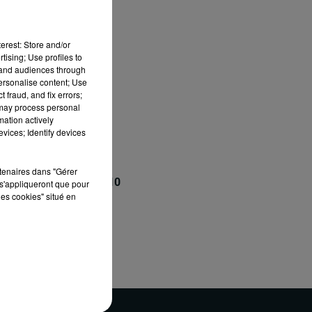
erest: Store and/or
tising; Use profiles to
tand audiences through
personalise content; Use
 fraud, and fix errors;
 may process personal
mation actively
vices; Identify devices
rtenaires dans "Gérer
sée le vendredi à 19H10
s'appliqueront que pour
les cookies" situé en