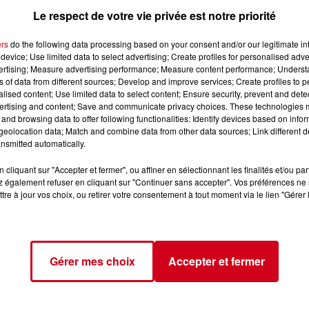
Le respect de votre vie privée est notre priorité
ers
do the following data processing based on your consent and/or our legitimate int
device; Use limited data to select advertising; Create profiles for personalised adver
vertising; Measure advertising performance; Measure content performance; Unders
ns of data from different sources; Develop and improve services; Create profiles to 
alised content; Use limited data to select content; Ensure security, prevent and detect
ertising and content; Save and communicate privacy choices. These technologies
and browsing data to offer following functionalities: Identify devices based on infor
eolocation data; Match and combine data from other data sources; Link different de
nsmitted automatically.
cliquant sur "Accepter et fermer", ou affiner en sélectionnant les finalités et/ou pa
Couserans avec Raymond GABARRE. Cette émission est rediffu
 également refuser en cliquant sur "Continuer sans accepter". Vos préférences ne 
tre à jour vos choix, ou retirer votre consentement à tout moment via le lien "Gérer 
e 8h10 à 8h35.
Gérer mes choix
Accepter et fermer