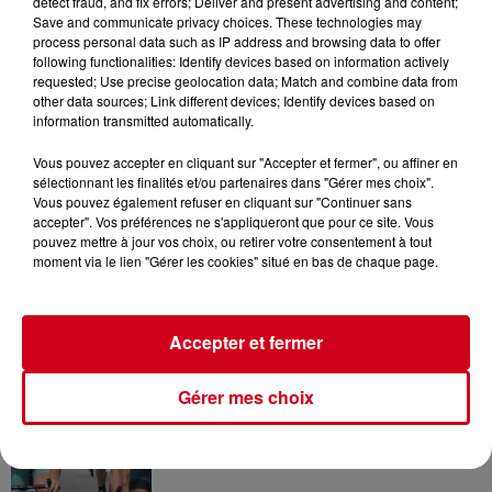
detect fraud, and fix errors; Deliver and present advertising and content;
Save and communicate privacy choices. These technologies may
process personal data such as IP address and browsing data to offer
following functionalities: Identify devices based on information actively
requested; Use precise geolocation data; Match and combine data from
other data sources; Link different devices; Identify devices based on
information transmitted automatically.
À LA UNE
Vous pouvez accepter en cliquant sur "Accepter et fermer", ou affiner en
Voir plus
sélectionnant les finalités et/ou partenaires dans "Gérer mes choix".
Vous pouvez également refuser en cliquant sur "Continuer sans
accepter". Vos préférences ne s'appliqueront que pour ce site. Vous
Couserans : Eaux du Couserans
pouvez mettre à jour vos choix, ou retirer votre consentement à tout
alerte sur une recrudescence de
moment via le lien "Gérer les cookies" situé en bas de chaque page.
faux...
Accepter et fermer
La Fabio-Casartelli souffle ses 30
Gérer mes choix
bougies sur les routes du
Couserans