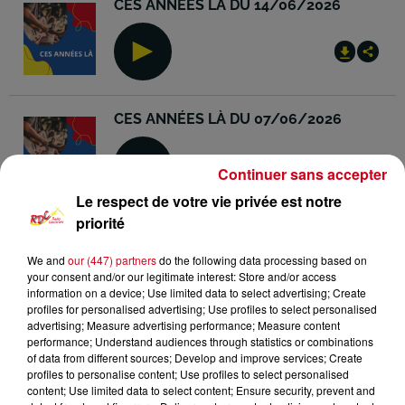
CES ANNÉES LÀ DU 14/06/2026
CES ANNÉES LÀ DU 07/06/2026
Continuer sans accepter
Le respect de votre vie privée est notre
priorité
CES ANNÉES LÀ DU 31/05/2026
We and
our (447) partners
do the following data processing based on
your consent and/or our legitimate interest: Store and/or access
information on a device; Use limited data to select advertising; Create
profiles for personalised advertising; Use profiles to select personalised
advertising; Measure advertising performance; Measure content
performance; Understand audiences through statistics or combinations
CES ANNÉES LÀ DU 24/05/2026
of data from different sources; Develop and improve services; Create
profiles to personalise content; Use profiles to select personalised
content; Use limited data to select content; Ensure security, prevent and