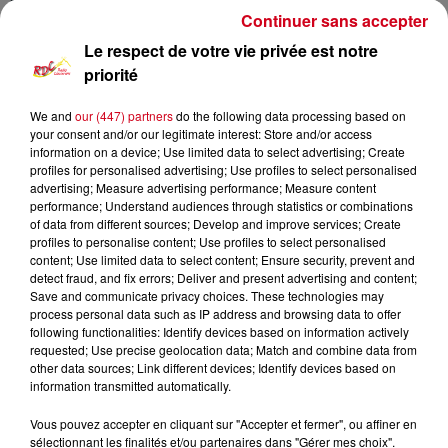
Continuer sans accepter
Le respect de votre vie privée est notre
priorité
1
2
3
4
We and
our (447) partners
do the following data processing based on
your consent and/or our legitimate interest: Store and/or access
information on a device; Use limited data to select advertising; Create
LES SORTIES D’ICI
profiles for personalised advertising; Use profiles to select personalised
Voir plus
advertising; Measure advertising performance; Measure content
performance; Understand audiences through statistics or combinations
Ercé en fête : trois jours
of data from different sources; Develop and improve services; Create
profiles to personalise content; Use profiles to select personalised
d’animations du 14 au 16 août
content; Use limited data to select content; Ensure security, prevent and
detect fraud, and fix errors; Deliver and present advertising and content;
Save and communicate privacy choices. These technologies may
process personal data such as IP address and browsing data to offer
following functionalities: Identify devices based on information actively
requested; Use precise geolocation data; Match and combine data from
Alos : trois jours de fête du village
other data sources; Link different devices; Identify devices based on
du 14 au 16 août
information transmitted automatically.
Vous pouvez accepter en cliquant sur "Accepter et fermer", ou affiner en
sélectionnant les finalités et/ou partenaires dans "Gérer mes choix".