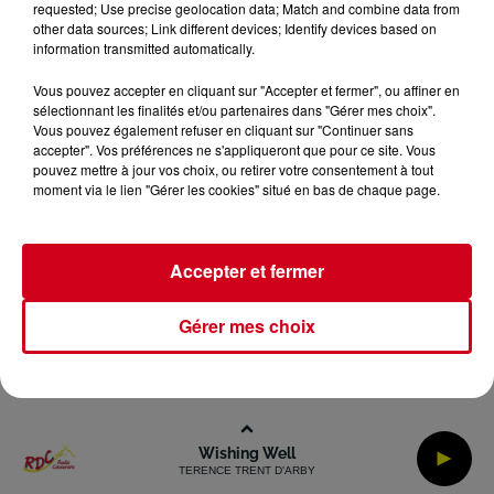
requested; Use precise geolocation data; Match and combine data from
Gestion des Cookies
Plan du site
other data sources; Link different devices; Identify devices based on
information transmitted automatically.
Archives
2026
2025
2024
2023
2022
Vous pouvez accepter en cliquant sur "Accepter et fermer", ou affiner en
sélectionnant les finalités et/ou partenaires dans "Gérer mes choix".
Vous pouvez également refuser en cliquant sur "Continuer sans
accepter". Vos préférences ne s'appliqueront que pour ce site. Vous
pouvez mettre à jour vos choix, ou retirer votre consentement à tout
moment via le lien "Gérer les cookies" situé en bas de chaque page.
Accepter et fermer
Gérer mes choix
Wishing Well
TERENCE TRENT D'ARBY