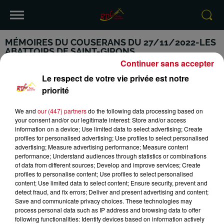
MÉMOIRES DU COUSERANS DU 27/11/2022-LES
ABATTOIRS DE SAINT-GIRONS
Continuer sans accepter
Le respect de votre vie privée est notre
priorité
We and
our (447) partners
do the following data processing based on
VOTRE INFO DE PROXIMITÉ
PODCASTS ET REPLAY
your consent and/or our legitimate interest: Store and/or access
information on a device; Use limited data to select advertising; Create
RDC
CONTACT
profiles for personalised advertising; Use profiles to select personalised
advertising; Measure advertising performance; Measure content
performance; Understand audiences through statistics or combinations
of data from different sources; Develop and improve services; Create
profiles to personalise content; Use profiles to select personalised
content; Use limited data to select content; Ensure security, prevent and
Mentions Légales
Conditions Générales d'Utilisation
detect fraud, and fix errors; Deliver and present advertising and content;
Save and communicate privacy choices. These technologies may
process personal data such as IP address and browsing data to offer
Politique de Confidentialité
Politique Cookies
following functionalities: Identify devices based on information actively