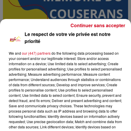
Continuer sans accepter
Le respect de votre vie privée est notre
priorité
We and
our (447) partners
do the following data processing based on
your consent and/or our legitimate interest: Store and/or access
Mémoire du Couserans
RDC
information on a device; Use limited data to select advertising; Create
profiles for personalised advertising; Use profiles to select personalised
advertising; Measure advertising performance; Measure content
RDC
performance; Understand audiences through statistics or combinations
of data from different sources; Develop and improve services; Create
Mémoires du Couserans
profiles to personalise content; Use profiles to select personalised
content; Use limited data to select content; Ensure security, prevent and
detect fraud, and fix errors; Deliver and present advertising and content;
0:00
27 min 7 sec
Save and communicate privacy choices. These technologies may
process personal data such as IP address and browsing data to offer
following functionalities: Identify devices based on information actively
requested; Use precise geolocation data; Match and combine data from
other data sources; Link different devices; Identify devices based on
27 avril 2025 - 27 min 7 sec