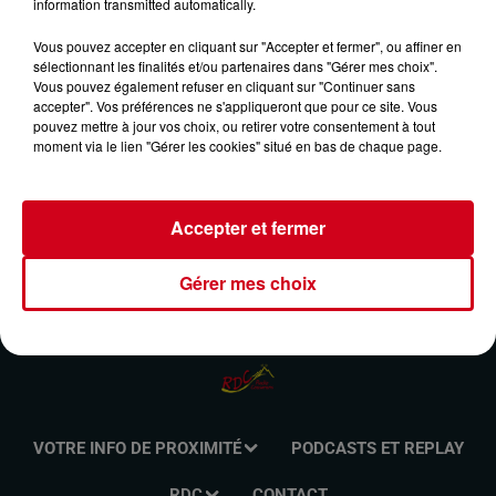
information transmitted automatically.
MÉMOIRES DU COUSERANS DU 27/04/2025-
LES COLPORTEURS DU COUSERANS 3ÈME
Vous pouvez accepter en cliquant sur "Accepter et fermer", ou affiner en
sélectionnant les finalités et/ou partenaires dans "Gérer mes choix".
PARTIE
Vous pouvez également refuser en cliquant sur "Continuer sans
accepter". Vos préférences ne s'appliqueront que pour ce site. Vous
pouvez mettre à jour vos choix, ou retirer votre consentement à tout
Mémoire du Couserans
moment via le lien "Gérer les cookies" situé en bas de chaque page.
Accepter et fermer
Gérer mes choix
VOTRE INFO DE PROXIMITÉ
PODCASTS ET REPLAY
RDC
CONTACT