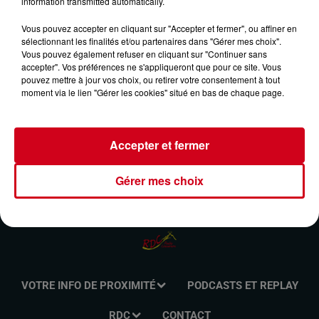
information transmitted automatically.
26 novembre 2023 - 1 sec
MÉMOIRES DU COUSERANS DU 26/11/2023-
Vous pouvez accepter en cliquant sur "Accepter et fermer", ou affiner en
sélectionnant les finalités et/ou partenaires dans "Gérer mes choix".
LA SAINTE CÉCILE
Vous pouvez également refuser en cliquant sur "Continuer sans
accepter". Vos préférences ne s'appliqueront que pour ce site. Vous
pouvez mettre à jour vos choix, ou retirer votre consentement à tout
Mémoire du Couserans
moment via le lien "Gérer les cookies" situé en bas de chaque page.
Accepter et fermer
Gérer mes choix
VOTRE INFO DE PROXIMITÉ
PODCASTS ET REPLAY
RDC
CONTACT