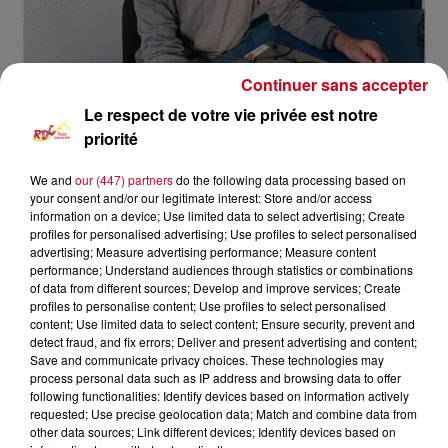
Continuer sans accepter
Le respect de votre vie privée est notre
priorité
We and
our (447) partners
do the following data processing based on
your consent and/or our legitimate interest: Store and/or access
information on a device; Use limited data to select advertising; Create
profiles for personalised advertising; Use profiles to select personalised
Mémoire du Couserans
RDC
advertising; Measure advertising performance; Measure content
performance; Understand audiences through statistics or combinations
RDC
of data from different sources; Develop and improve services; Create
profiles to personalise content; Use profiles to select personalised
Mémoires du Couserans
content; Use limited data to select content; Ensure security, prevent and
detect fraud, and fix errors; Deliver and present advertising and content;
Save and communicate privacy choices. These technologies may
0:00
1 sec
process personal data such as IP address and browsing data to offer
following functionalities: Identify devices based on information actively
requested; Use precise geolocation data; Match and combine data from
other data sources; Link different devices; Identify devices based on