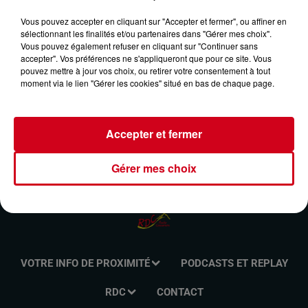
MÉMOIRES DU COUSERANS DU 25/08/2024-
Vous pouvez accepter en cliquant sur "Accepter et fermer", ou affiner en
LA LIBERTÉ RETROUVÉE
sélectionnant les finalités et/ou partenaires dans "Gérer mes choix".
Vous pouvez également refuser en cliquant sur "Continuer sans
accepter". Vos préférences ne s'appliqueront que pour ce site. Vous
pouvez mettre à jour vos choix, ou retirer votre consentement à tout
Mémoire du Couserans
moment via le lien "Gérer les cookies" situé en bas de chaque page.
Accepter et fermer
Gérer mes choix
VOTRE INFO DE PROXIMITÉ
PODCASTS ET REPLAY
RDC
CONTACT