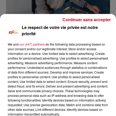
Continuer sans accepter
Le respect de votre vie privée est notre
priorité
We and
our (447) partners
do the following data processing based on
your consent and/or our legitimate interest: Store and/or access
information on a device; Use limited data to select advertising; Create
Mémoire du Couserans
RDC
profiles for personalised advertising; Use profiles to select personalised
advertising; Measure advertising performance; Measure content
performance; Understand audiences through statistics or combinations
RDC
of data from different sources; Develop and improve services; Create
profiles to personalise content; Use profiles to select personalised
Mémoires du Couserans
content; Use limited data to select content; Ensure security, prevent and
detect fraud, and fix errors; Deliver and present advertising and content;
Save and communicate privacy choices. These technologies may
0:00
1 sec
process personal data such as IP address and browsing data to offer
following functionalities: Identify devices based on information actively
requested; Use precise geolocation data; Match and combine data from
other data sources; Link different devices; Identify devices based on
25 août 2024 - 1 sec
information transmitted automatically.