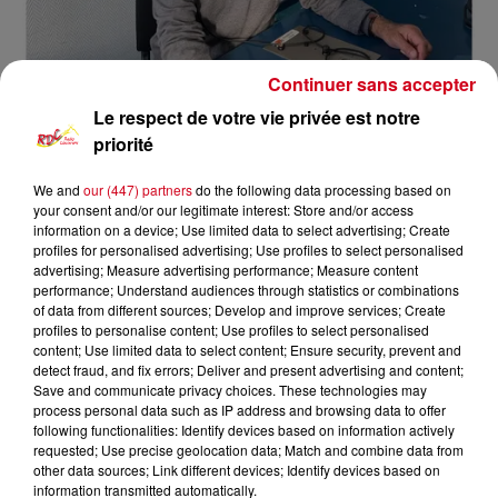
Continuer sans accepter
Le respect de votre vie privée est notre
priorité
We and
our (447) partners
do the following data processing based on
your consent and/or our legitimate interest: Store and/or access
information on a device; Use limited data to select advertising; Create
Mémoire du Couserans
RDC
profiles for personalised advertising; Use profiles to select personalised
advertising; Measure advertising performance; Measure content
performance; Understand audiences through statistics or combinations
RDC
of data from different sources; Develop and improve services; Create
profiles to personalise content; Use profiles to select personalised
Mémoires du Couserans
content; Use limited data to select content; Ensure security, prevent and
detect fraud, and fix errors; Deliver and present advertising and content;
Save and communicate privacy choices. These technologies may
0:00
23 min 13 sec
process personal data such as IP address and browsing data to offer
following functionalities: Identify devices based on information actively
requested; Use precise geolocation data; Match and combine data from
other data sources; Link different devices; Identify devices based on
21 juillet 2024 - 23 min 13 sec
information transmitted automatically.