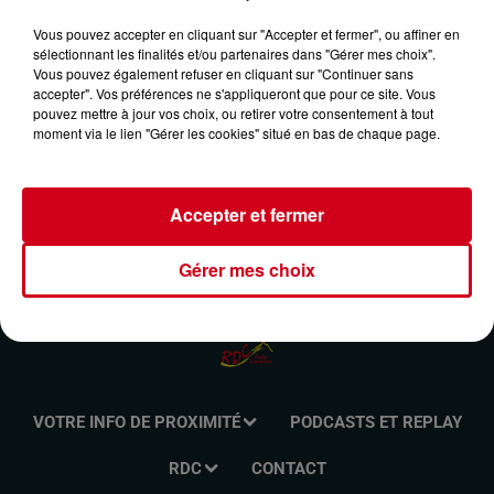
MÉMOIRES DU COUSERANS DU 21/07/2024-
Vous pouvez accepter en cliquant sur "Accepter et fermer", ou affiner en
LES FRUITIÈRES EN COUSERANS
sélectionnant les finalités et/ou partenaires dans "Gérer mes choix".
Vous pouvez également refuser en cliquant sur "Continuer sans
accepter". Vos préférences ne s'appliqueront que pour ce site. Vous
pouvez mettre à jour vos choix, ou retirer votre consentement à tout
Mémoire du Couserans
moment via le lien "Gérer les cookies" situé en bas de chaque page.
Accepter et fermer
Gérer mes choix
VOTRE INFO DE PROXIMITÉ
PODCASTS ET REPLAY
RDC
CONTACT