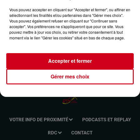
MÉMOIRES DU COUSERANS DU 17/11/2024-
Vous pouvez accepter en cliquant sur "Accepter et fermer", ou affiner en
FESTIVAL DE CINÉMA EN COUSERANS
sélectionnant les finalités et/ou partenaires dans "Gérer mes choix".
Vous pouvez également refuser en cliquant sur "Continuer sans
accepter". Vos préférences ne s'appliqueront que pour ce site. Vous
pouvez mettre à jour vos choix, ou retirer votre consentement à tout
Mémoire du Couserans
moment via le lien "Gérer les cookies" situé en bas de chaque page.
Accepter et fermer
Gérer mes choix
VOTRE INFO DE PROXIMITÉ
PODCASTS ET REPLAY
RDC
CONTACT