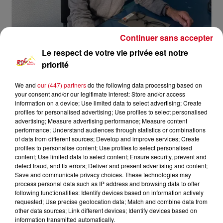
Continuer sans accepter
Le respect de votre vie privée est notre
priorité
We and
our (447) partners
do the following data processing based on
your consent and/or our legitimate interest: Store and/or access
information on a device; Use limited data to select advertising; Create
Mémoire du Couserans
RDC
profiles for personalised advertising; Use profiles to select personalised
advertising; Measure advertising performance; Measure content
performance; Understand audiences through statistics or combinations
RDC
of data from different sources; Develop and improve services; Create
profiles to personalise content; Use profiles to select personalised
Mémoires du Couserans
content; Use limited data to select content; Ensure security, prevent and
detect fraud, and fix errors; Deliver and present advertising and content;
Save and communicate privacy choices. These technologies may
0:00
29 min 25 sec
process personal data such as IP address and browsing data to offer
following functionalities: Identify devices based on information actively
requested; Use precise geolocation data; Match and combine data from
other data sources; Link different devices; Identify devices based on
17 novembre 2024 - 29 min 25 sec
information transmitted automatically.