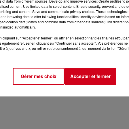
ns of data from different sources; Develop and improve services; Create profiles to 
alised content; Use limited data to select content; Ensure security, prevent and detect
ertising and content; Save and communicate privacy choices. These technologies
and browsing data to offer following functionalities: Identify devices based on infor
eolocation data; Match and combine data from other data sources; Link different de
nsmitted automatically.
 d'Utilisation
Politique de Confidentialité
Politique Cookie
cliquant sur "Accepter et fermer", ou affiner en sélectionnant les finalités et/ou pa
 également refuser en cliquant sur "Continuer sans accepter". Vos préférences ne 
tre à jour vos choix, ou retirer votre consentement à tout moment via le lien "Gérer 
Archives
2026
2025
2024
2023
2022
Gérer mes choix
Accepter et fermer