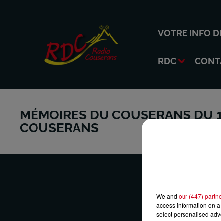
VOTRE INFO D
RDC
CONT
MÉMOIRES DU COUSERANS DU 1
COUSERANS
We and
our (447) partn
access information on a 
select personalised ad
VOTRE 