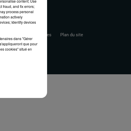
personalise content; Use
 fraud, and fix errors;
 may process personal
mation actively
vices; Identify devices
s
Gestion des Cookies
Plan du site
rtenaires dans "Gérer
s'appliqueront que pour
les cookies" situé en