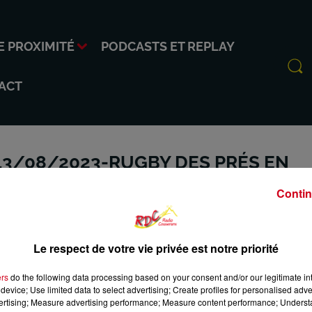
E PROXIMITÉ
PODCASTS ET REPLAY
ACT
3/08/2023-RUGBY DES PRÉS EN
Contin
Le respect de votre vie privée est notre priorité
ers
do the following data processing based on your consent and/or our legitimate int
device; Use limited data to select advertising; Create profiles for personalised adver
vertising; Measure advertising performance; Measure content performance; Unders
INFO DE PROXIMITÉ
PODCASTS ET REPLAY
RDC
C