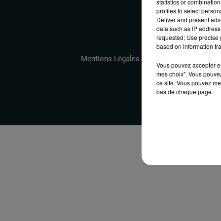
statistics or combinatio
profiles to select person
Deliver and present adv
data such as IP address 
requested; Use precise g
based on information tra
Mentions Légales
Conditions Générales
Vous pouvez accepter en 
mes choix". Vous pouvez
ce site. Vous pouvez met
bas de chaque page.