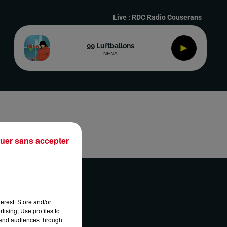
Live :
RDC Radio Couserans
99 Luftballons
NENA
uer sans accepter
erest: Store and/or
tising; Use profiles to
tand audiences through
ONTACT