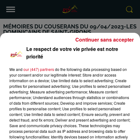
MÉMOIRES DU COUSERANS DU 09/04/2023-LES
DOMINICAINS DE SAINT-GIRONS
Continuer sans accepter
Le respect de votre vie privée est notre
priorité
We and
our (447) partners
do the following data processing based on
VOTRE INFO DE PROXIMITÉ
PODCASTS ET REPLAY
your consent and/or our legitimate interest: Store and/or access
information on a device; Use limited data to select advertising; Create
RDC
CONTACT
profiles for personalised advertising; Use profiles to select personalised
advertising; Measure advertising performance; Measure content
performance; Understand audiences through statistics or combinations
of data from different sources; Develop and improve services; Create
profiles to personalise content; Use profiles to select personalised
content; Use limited data to select content; Ensure security, prevent and
Mentions Légales
Conditions Générales d'Utilisation
detect fraud, and fix errors; Deliver and present advertising and content;
Save and communicate privacy choices. These technologies may
process personal data such as IP address and browsing data to offer
Politique de Confidentialité
Politique Cookies
following functionalities: Identify devices based on information actively