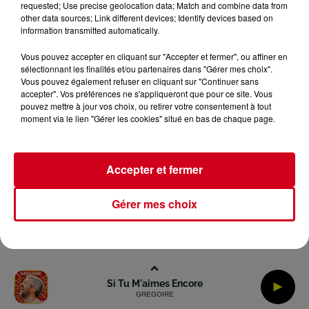
requested; Use precise geolocation data; Match and combine data from
Gestion des Cookies
Plan du site
other data sources; Link different devices; Identify devices based on
information transmitted automatically.
Archives
2026
2025
2024
2023
2022
Vous pouvez accepter en cliquant sur "Accepter et fermer", ou affiner en
sélectionnant les finalités et/ou partenaires dans "Gérer mes choix".
Vous pouvez également refuser en cliquant sur "Continuer sans
accepter". Vos préférences ne s'appliqueront que pour ce site. Vous
pouvez mettre à jour vos choix, ou retirer votre consentement à tout
moment via le lien "Gérer les cookies" situé en bas de chaque page.
Accepter et fermer
Gérer mes choix
Si Tu M'aimes Encore
GREGOIRE