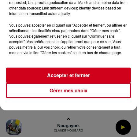
requested; Use precise geolocation data; Match and combine data from
Gestion des Cookies
Plan du site
other data sources; Link different devices; Identify devices based on
information transmitted automatically.
Archives
2026
2025
2024
2023
2022
Vous pouvez accepter en cliquant sur "Accepter et fermer", ou affiner en
sélectionnant les finalités et/ou partenaires dans "Gérer mes choix".
Vous pouvez également refuser en cliquant sur "Continuer sans
accepter". Vos préférences ne s'appliqueront que pour ce site. Vous
pouvez mettre à jour vos choix, ou retirer votre consentement à tout
moment via le lien "Gérer les cookies" situé en bas de chaque page.
Accepter et fermer
Gérer mes choix
Nougayork
CLAUDE NOUGARO