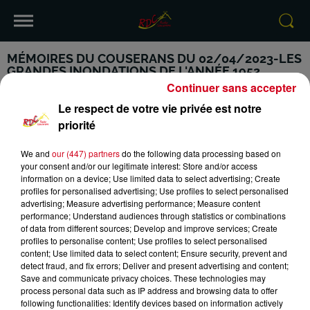
MÉMOIRES DU COUSERANS DU 02/04/2023-LES
GRANDES INONDATIONS DE L'ANNÉE 1952
Continuer sans accepter
Le respect de votre vie privée est notre
priorité
We and
our (447) partners
do the following data processing based on
VOTRE INFO DE PROXIMITÉ
PODCASTS ET REPLAY
your consent and/or our legitimate interest: Store and/or access
information on a device; Use limited data to select advertising; Create
RDC
CONTACT
profiles for personalised advertising; Use profiles to select personalised
advertising; Measure advertising performance; Measure content
performance; Understand audiences through statistics or combinations
of data from different sources; Develop and improve services; Create
profiles to personalise content; Use profiles to select personalised
content; Use limited data to select content; Ensure security, prevent and
Mentions Légales
Conditions Générales d'Utilisation
detect fraud, and fix errors; Deliver and present advertising and content;
Save and communicate privacy choices. These technologies may
process personal data such as IP address and browsing data to offer
Politique de Confidentialité
Politique Cookies
following functionalities: Identify devices based on information actively