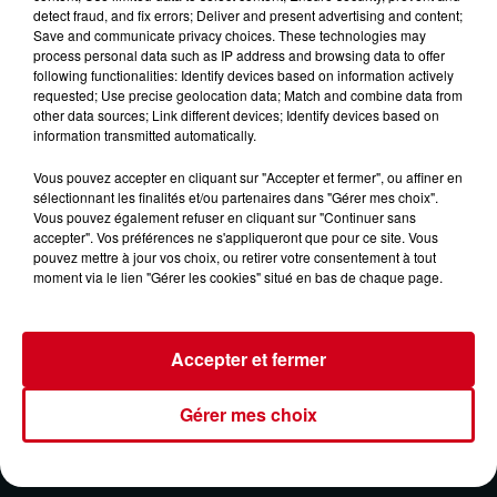
detect fraud, and fix errors; Deliver and present advertising and content;
Save and communicate privacy choices. These technologies may
Lycée
process personal data such as IP address and browsing data to offer
Crédit :
Lycée
following functionalities: Identify devices based on information actively
requested; Use precise geolocation data; Match and combine data from
other data sources; Link different devices; Identify devices based on
information transmitted automatically.
Vous pouvez accepter en cliquant sur "Accepter et fermer", ou affiner en
sélectionnant les finalités et/ou partenaires dans "Gérer mes choix".
VOTRE INFO DE PROXIMITÉ
PODCASTS ET REPLAY
Vous pouvez également refuser en cliquant sur "Continuer sans
accepter". Vos préférences ne s'appliqueront que pour ce site. Vous
pouvez mettre à jour vos choix, ou retirer votre consentement à tout
RDC
CONTACT
moment via le lien "Gérer les cookies" situé en bas de chaque page.
Accepter et fermer
Mentions Légales
Conditions Générales d'Utilisation
Gérer mes choix
Politique de Confidentialité
Politique Cookies
Gestion des Cookies
Plan du site