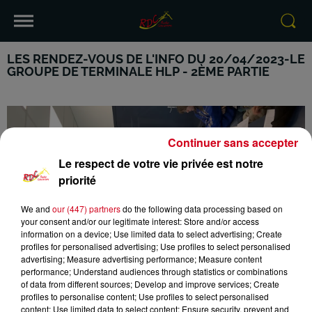
LES RENDEZ-VOUS DE L'INFO DU 20/04/2023-LE
GROUPE DE TERMINALE HLP - 2ÈME PARTIE
Continuer sans accepter
Le respect de votre vie privée est notre
priorité
We and
our (447) partners
do the following data processing based on
your consent and/or our legitimate interest: Store and/or access
information on a device; Use limited data to select advertising; Create
profiles for personalised advertising; Use profiles to select personalised
advertising; Measure advertising performance; Measure content
performance; Understand audiences through statistics or combinations
of data from different sources; Develop and improve services; Create
profiles to personalise content; Use profiles to select personalised
content; Use limited data to select content; Ensure security, prevent and