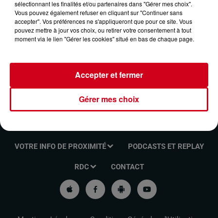
sélectionnant les finalités et/ou partenaires dans "Gérer mes choix".
LES RENDEZ-VOUS DE L'INFO DU 20/03/2024
Vous pouvez également refuser en cliquant sur "Continuer sans
accepter". Vos préférences ne s'appliqueront que pour ce site. Vous
pouvez mettre à jour vos choix, ou retirer votre consentement à tout
moment via le lien "Gérer les cookies" situé en bas de chaque page.
Les rendez-vous de l'info
Accepter et fermer
Gérer mes choix
VOTRE INFO DE PROXIMITÉ
PODCASTS ET REPLAY
RDC
CONTACT