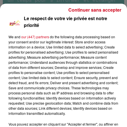
Continuer sans accepter
Le respect de votre vie privée est notre
priorité
We and
our (447) partners
do the following data processing based on
your consent and/or our legitimate interest: Store and/or access
information on a device; Use limited data to select advertising; Create
profiles for personalised advertising; Use profiles to select personalised
advertising; Measure advertising performance; Measure content
Les rendez-vous de l'info
RDC
performance; Understand audiences through statistics or combinations
of data from different sources; Develop and improve services; Create
profiles to personalise content; Use profiles to select personalised
RDC
content; Use limited data to select content; Ensure security, prevent and
detect fraud, and fix errors; Deliver and present advertising and content;
Les rendez-vous de l'info
Save and communicate privacy choices. These technologies may
process personal data such as IP address and browsing data to offer
following functionalities: Identify devices based on information actively
0:00
14 min 44 sec
requested; Use precise geolocation data; Match and combine data from
other data sources; Link different devices; Identify devices based on
information transmitted automatically.
20 mars 2024 - 14 min 44 sec
Vous pouvez accepter en cliquant sur "Accepter et fermer", ou affiner en