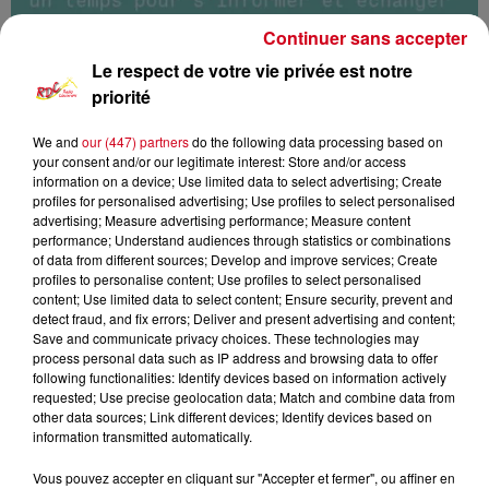
Continuer sans accepter
Le respect de votre vie privée est notre
priorité
We and
our (447) partners
do the following data processing based on
your consent and/or our legitimate interest: Store and/or access
information on a device; Use limited data to select advertising; Create
profiles for personalised advertising; Use profiles to select personalised
advertising; Measure advertising performance; Measure content
Les rendez-vous de l'info
RDC
performance; Understand audiences through statistics or combinations
of data from different sources; Develop and improve services; Create
profiles to personalise content; Use profiles to select personalised
RDC
content; Use limited data to select content; Ensure security, prevent and
detect fraud, and fix errors; Deliver and present advertising and content;
Les rendez-vous de l'info
Save and communicate privacy choices. These technologies may
process personal data such as IP address and browsing data to offer
following functionalities: Identify devices based on information actively
0:00
21 min 56 sec
requested; Use precise geolocation data; Match and combine data from
other data sources; Link different devices; Identify devices based on
information transmitted automatically.
18 avril 2024 - 21 min 56 sec
Vous pouvez accepter en cliquant sur "Accepter et fermer", ou affiner en