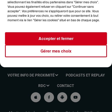
sélectionnant les finalités et/ou partenaires dans "Gérer mes choix".
LES RENDEZ-VOUS DE L'INFO DU 18/04/2024
Vous pouvez également refuser en cliquant sur "Continuer sans
accepter". Vos préférences ne s'appliqueront que pour ce site. Vous
pouvez mettre à jour vos choix, ou retirer votre consentement à tout
moment via le lien "Gérer les cookies" situé en bas de chaque page.
Les rendez-vous de l'info
Accepter et fermer
Gérer mes choix
VOTRE INFO DE PROXIMITÉ
PODCASTS ET REPLAY
RDC
CONTACT