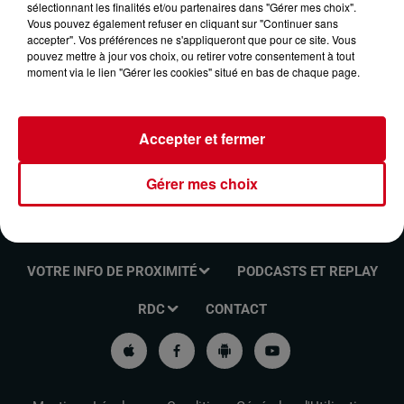
sélectionnant les finalités et/ou partenaires dans "Gérer mes choix".
LES RENDEZ-VOUS DE L'INFO DU 14/08/2024
Vous pouvez également refuser en cliquant sur "Continuer sans
accepter". Vos préférences ne s'appliqueront que pour ce site. Vous
pouvez mettre à jour vos choix, ou retirer votre consentement à tout
moment via le lien "Gérer les cookies" situé en bas de chaque page.
Les rendez-vous de l'info
Accepter et fermer
Gérer mes choix
VOTRE INFO DE PROXIMITÉ
PODCASTS ET REPLAY
RDC
CONTACT