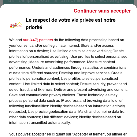
Continuer sans accepter
Le respect de votre vie privée est notre
priorité
We and
our (447) partners
do the following data processing based on
your consent and/or our legitimate interest: Store and/or access
information on a device; Use limited data to select advertising; Create
profiles for personalised advertising; Use profiles to select personalised
advertising; Measure advertising performance; Measure content
Les rendez-vous de l'info
RDC
performance; Understand audiences through statistics or combinations
of data from different sources; Develop and improve services; Create
profiles to personalise content; Use profiles to select personalised
RDC
content; Use limited data to select content; Ensure security, prevent and
detect fraud, and fix errors; Deliver and present advertising and content;
Les rendez-vous de l'info
Save and communicate privacy choices. These technologies may
process personal data such as IP address and browsing data to offer
following functionalities: Identify devices based on information actively
0:00
9 min 38 sec
requested; Use precise geolocation data; Match and combine data from
other data sources; Link different devices; Identify devices based on
information transmitted automatically.
14 août 2024 - 9 min 38 sec
Vous pouvez accepter en cliquant sur "Accepter et fermer", ou affiner en