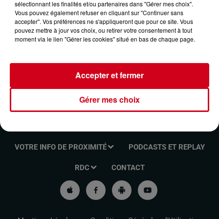
sélectionnant les finalités et/ou partenaires dans "Gérer mes choix".
LES RENDEZ-VOUS DE L'INFO DU 13/02/2025
Vous pouvez également refuser en cliquant sur "Continuer sans
accepter". Vos préférences ne s'appliqueront que pour ce site. Vous
pouvez mettre à jour vos choix, ou retirer votre consentement à tout
moment via le lien "Gérer les cookies" situé en bas de chaque page.
Les rendez-vous de l'info
Accepter et fermer
Gérer mes choix
VOTRE INFO DE PROXIMITÉ
PODCASTS ET REPLAY
RDC
CONTACT