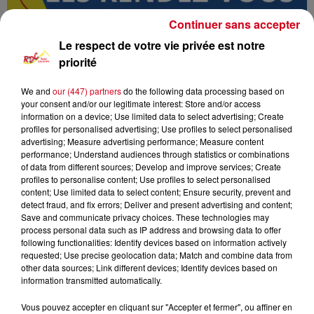
Continuer sans accepter
Le respect de votre vie privée est notre
priorité
We and
our (447) partners
do the following data processing based on
your consent and/or our legitimate interest: Store and/or access
information on a device; Use limited data to select advertising; Create
profiles for personalised advertising; Use profiles to select personalised
advertising; Measure advertising performance; Measure content
Les rendez-vous de l'info
RDC
performance; Understand audiences through statistics or combinations
of data from different sources; Develop and improve services; Create
profiles to personalise content; Use profiles to select personalised
RDC
content; Use limited data to select content; Ensure security, prevent and
detect fraud, and fix errors; Deliver and present advertising and content;
Les rendez-vous de l'info
Save and communicate privacy choices. These technologies may
process personal data such as IP address and browsing data to offer
following functionalities: Identify devices based on information actively
0:00
12 min 20 sec
requested; Use precise geolocation data; Match and combine data from
other data sources; Link different devices; Identify devices based on
information transmitted automatically.
13 février 2025 - 12 min 20 sec
Vous pouvez accepter en cliquant sur "Accepter et fermer", ou affiner en