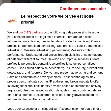
Continuer sans accepter
Le respect de votre vie privée est notre
priorité
We and
our (447) partners
do the following data processing based on
your consent and/or our legitimate interest: Store and/or access
information on a device; Use limited data to select advertising; Create
profiles for personalised advertising; Use profiles to select personalised
advertising; Measure advertising performance; Measure content
RDC
infos locales
performance; Understand audiences through statistics or combinations
of data from different sources; Develop and improve services; Create
profiles to personalise content; Use profiles to select personalised
RDC RADIO COUSERANS
content; Use limited data to select content; Ensure security, prevent and
detect fraud, and fix errors; Deliver and present advertising and content;
Les Infos Locales
Save and communicate privacy choices. These technologies may
process personal data such as IP address and browsing data to offer
following functionalities: Identify devices based on information actively
0:00
9 min 16 sec
requested; Use precise geolocation data; Match and combine data from
other data sources; Link different devices; Identify devices based on
information transmitted automatically.
30 août 2024 - 9 min 16 sec
Vous pouvez accepter en cliquant sur "Accepter et fermer", ou affiner en