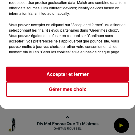
requested; Use precise geolocation data; Match and combine data from
Gestion des Cookies
Plan du site
other data sources; Link different devices; Identify devices based on
information transmitted automatically.
Archives
2026
2025
2024
2023
2022
Vous pouvez accepter en cliquant sur "Accepter et fermer", ou affiner en
sélectionnant les finalités et/ou partenaires dans "Gérer mes choix".
Vous pouvez également refuser en cliquant sur "Continuer sans
accepter". Vos préférences ne s'appliqueront que pour ce site. Vous
pouvez mettre à jour vos choix, ou retirer votre consentement à tout
moment via le lien "Gérer les cookies" situé en bas de chaque page.
Accepter et fermer
Gérer mes choix
Dis Moi Encore Que Tu M'aimes
GAETAN ROUSSEL