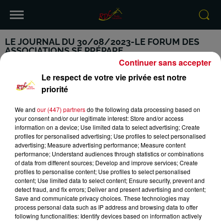
LE JOURNAL DU 30/08/2023-LE FORUM DES
ASSOCIATIONS SE PRÉPARE
Continuer sans accepter
Le respect de votre vie privée est notre
priorité
We and
our (447) partners
do the following data processing based on
VOTRE INFO DE PROXIMITÉ
PODCASTS ET REPLAY
your consent and/or our legitimate interest: Store and/or access
information on a device; Use limited data to select advertising; Create
RDC
CONTACT
profiles for personalised advertising; Use profiles to select personalised
advertising; Measure advertising performance; Measure content
performance; Understand audiences through statistics or combinations
of data from different sources; Develop and improve services; Create
profiles to personalise content; Use profiles to select personalised
content; Use limited data to select content; Ensure security, prevent and
Mentions Légales
Conditions Générales d'Utilisation
detect fraud, and fix errors; Deliver and present advertising and content;
Save and communicate privacy choices. These technologies may
process personal data such as IP address and browsing data to offer
Politique de Confidentialité
Politique Cookies
following functionalities: Identify devices based on information actively