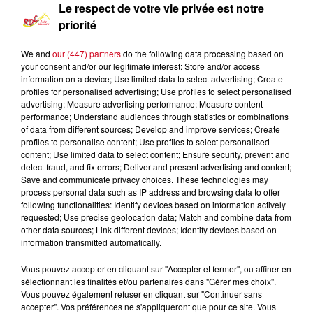
Le respect de votre vie privée est notre
priorité
We and
our (447) partners
do the following data processing based on
your consent and/or our legitimate interest: Store and/or access
information on a device; Use limited data to select advertising; Create
profiles for personalised advertising; Use profiles to select personalised
advertising; Measure advertising performance; Measure content
performance; Understand audiences through statistics or combinations
of data from different sources; Develop and improve services; Create
profiles to personalise content; Use profiles to select personalised
content; Use limited data to select content; Ensure security, prevent and
Les Infos Locales
detect fraud, and fix errors; Deliver and present advertising and content;
Save and communicate privacy choices. These technologies may
process personal data such as IP address and browsing data to offer
0:00
8 min 55 sec
following functionalities: Identify devices based on information actively
requested; Use precise geolocation data; Match and combine data from
other data sources; Link different devices; Identify devices based on
information transmitted automatically.
28 décembre 2023 - 8 min 55 sec
Vous pouvez accepter en cliquant sur "Accepter et fermer", ou affiner en
sélectionnant les finalités et/ou partenaires dans "Gérer mes choix".
LE JOURNAL DU 28/12/2023-STÉPHANIE
Vous pouvez également refuser en cliquant sur "Continuer sans
LOPEZ NOUS PRÉSENTE LE NOUVEAU N DE
accepter". Vos préférences ne s'appliqueront que pour ce site. Vous