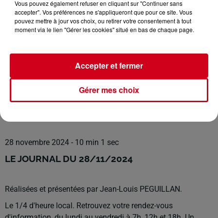
Vous pouvez également refuser en cliquant sur "Continuer sans
accepter". Vos préférences ne s'appliqueront que pour ce site. Vous
pouvez mettre à jour vos choix, ou retirer votre consentement à tout
moment via le lien "Gérer les cookies" situé en bas de chaque page.
RDC
infos locales
RDC RADIO COUSERANS
Accepter et fermer
Les Infos Locales
Gérer mes choix
0:00
10 min 1 sec
28 novembre 2024 - 10 min 1 sec
LE JOURNAL DU 28/11/2024
Réalisées et présentées par Jean-Louis PEGUILLAN.
Le 1/4 d'heure local. Retrouvez votre rendez-vous
d'information, du lundi au vendredi à 7h, 12h et 18h. Un