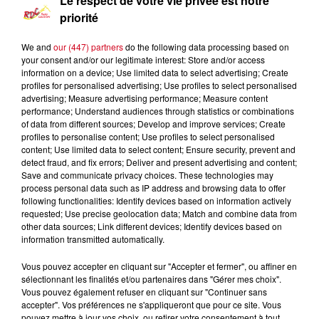
Le respect de votre vie privée est notre
priorité
We and
our (447) partners
do the following data processing based on
your consent and/or our legitimate interest: Store and/or access
information on a device; Use limited data to select advertising; Create
profiles for personalised advertising; Use profiles to select personalised
advertising; Measure advertising performance; Measure content
performance; Understand audiences through statistics or combinations
of data from different sources; Develop and improve services; Create
profiles to personalise content; Use profiles to select personalised
content; Use limited data to select content; Ensure security, prevent and
detect fraud, and fix errors; Deliver and present advertising and content;
Les Infos Locales
Save and communicate privacy choices. These technologies may
process personal data such as IP address and browsing data to offer
following functionalities: Identify devices based on information actively
0:00
8 min 58 sec
requested; Use precise geolocation data; Match and combine data from
other data sources; Link different devices; Identify devices based on
information transmitted automatically.
27 septembre 2023 - 8 min 58 sec
Vous pouvez accepter en cliquant sur "Accepter et fermer", ou affiner en
sélectionnant les finalités et/ou partenaires dans "Gérer mes choix".
LE JOURNAL DU 27/09/2023-JOURNÉE ORDI
Vous pouvez également refuser en cliquant sur "Continuer sans
GRATUIT AU LYCÉE BERGES
accepter". Vos préférences ne s'appliqueront que pour ce site. Vous
pouvez mettre à jour vos choix, ou retirer votre consentement à tout