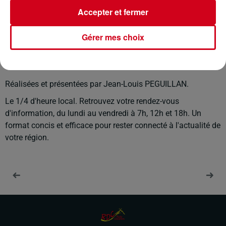
Accepter et fermer
27 février 2025 - 3 min 32 sec
Gérer mes choix
LE JOURNAL DU 27/02/2025
Réalisées et présentées par Jean-Louis PEGUILLAN.
Le 1/4 d'heure local. Retrouvez votre rendez-vous
d'information, du lundi au vendredi à 7h, 12h et 18h. Un
format concis et efficace pour rester connecté à l'actualité de
votre région.