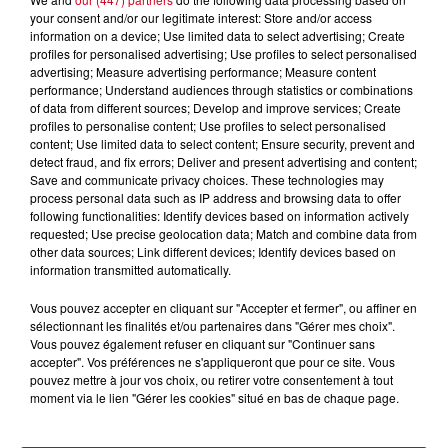
your consent and/or our legitimate interest: Store and/or access
information on a device; Use limited data to select advertising; Create
profiles for personalised advertising; Use profiles to select personalised
advertising; Measure advertising performance; Measure content
performance; Understand audiences through statistics or combinations
of data from different sources; Develop and improve services; Create
profiles to personalise content; Use profiles to select personalised
content; Use limited data to select content; Ensure security, prevent and
detect fraud, and fix errors; Deliver and present advertising and content;
Save and communicate privacy choices. These technologies may
process personal data such as IP address and browsing data to offer
following functionalities: Identify devices based on information actively
requested; Use precise geolocation data; Match and combine data from
other data sources; Link different devices; Identify devices based on
information transmitted automatically.
RDC
infos locales
Vous pouvez accepter en cliquant sur "Accepter et fermer", ou affiner en
sélectionnant les finalités et/ou partenaires dans "Gérer mes choix".
Vous pouvez également refuser en cliquant sur "Continuer sans
RDC RADIO COUSERANS
accepter". Vos préférences ne s'appliqueront que pour ce site. Vous
pouvez mettre à jour vos choix, ou retirer votre consentement à tout
Les Infos Locales
moment via le lien "Gérer les cookies" situé en bas de chaque page.
0:00
3 min 32 sec