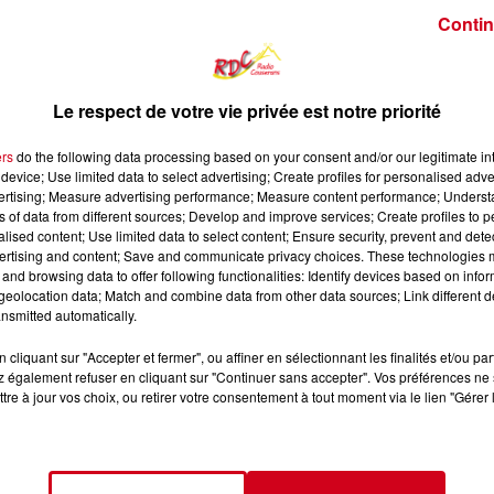
Contin
Le respect de votre vie privée est notre priorité
ers
do the following data processing based on your consent and/or our legitimate int
device; Use limited data to select advertising; Create profiles for personalised adver
vertising; Measure advertising performance; Measure content performance; Unders
ns of data from different sources; Develop and improve services; Create profiles to 
alised content; Use limited data to select content; Ensure security, prevent and detect
ertising and content; Save and communicate privacy choices. These technologies
and browsing data to offer following functionalities: Identify devices based on infor
eolocation data; Match and combine data from other data sources; Link different de
nsmitted automatically.
cliquant sur "Accepter et fermer", ou affiner en sélectionnant les finalités et/ou pa
8 min 46 
 également refuser en cliquant sur "Continuer sans accepter". Vos préférences ne 
tre à jour vos choix, ou retirer votre consentement à tout moment via le lien "Gérer 
7 24 LA GREEN PARTY DES JOUEURS DU SGSC