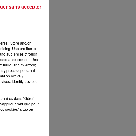
uer sans accepter
erest: Store and/or
tising; Use profiles to
tand audiences through
personalise content; Use
 fraud, and fix errors;
 may process personal
mation actively
vices; Identify devices
rtenaires dans "Gérer
sec
s'appliqueront que pour
les cookies" situé en