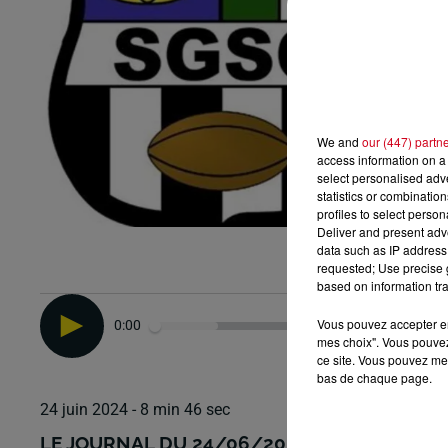
We and
our (447) partn
access information on a 
select personalised ad
statistics or combinatio
profiles to select person
Deliver and present adv
data such as IP address 
requested; Use precise g
based on information tra
Vous pouvez accepter en 
0:00
mes choix". Vous pouvez
ce site. Vous pouvez met
bas de chaque page.
24 juin 2024 - 8 min 46 sec
LE JOURNAL DU 24/06/2024- SAMEDI 06 0